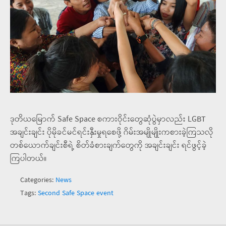
ဒုတိယမြောက် Safe Space စကားဝိုင်းတွေဆုံပွဲမှာလည်း LGBT
အချင်းချင်း ပိုမိုခင်မင်ရင်းနှီးမှုရစေဖို့ ဂိမ်းအမျိုမျိုးကစားခဲ့ကြသလို
တစ်ယောက်ချင်းစီရဲ့ စိတ်ခံစားချက်တွေကို အချင်းချင်း ရင်ဖွင့်ခဲ့
ကြပါတယ်။
Categories:
News
Tags:
Second Safe Space event