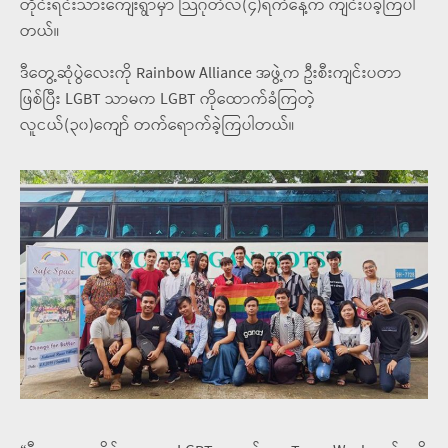
တိုင်းရင်းသားကျေးရွာမှာ သြဂုတ်လ(၄)ရက်နေ့က ကျင်းပခဲ့ကြပါ
တယ်။
ဒီတွေ့ဆုံပွဲလေးကို Rainbow Alliance အဖွဲ့က ဦးစီးကျင်းပတာ
ဖြစ်ပြီး LGBT သာမက LGBT ကိုထောက်ခံကြတဲ့
လူငယ်(၃၀)ကျော် တက်ရောက်ခဲ့ကြပါတယ်။