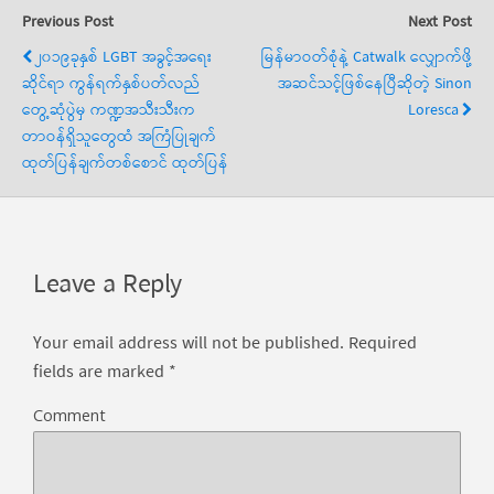
Previous Post
Next Post
၂၀၁၉ခုနှစ် LGBT အခွင့်အရေး
မြန်မာဝတ်စုံနဲ့ Catwalk လျှောက်ဖို့
ဆိုင်ရာ ကွန်ရက်နှစ်ပတ်လည်
အဆင်သင့်ဖြစ်နေပြီဆိုတဲ့ Sinon
တွေ့ဆုံပွဲမှ ကဏ္ဍအသီးသီးက
Loresca
တာဝန်ရှိသူတွေထံ အကြံပြုချက်
ထုတ်ပြန်ချက်တစ်စောင် ထုတ်ပြန်
Leave a Reply
Your email address will not be published.
Required
fields are marked
*
Comment