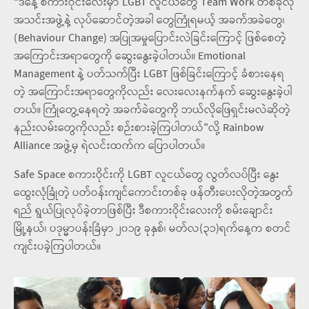
“ဒီနေ့ စကားဝိုင်းလေးမှာ LGBT လူငယ်တွေ Team Work တစ်ခုလို
အသင်းအဖွဲ့နဲ့ လုပ်ဆောင်တဲ့အခါ တွေကြုံရမယ့် အခက်အခဲတွေ၊
(Behaviour Change) အပြုအမှုပြောင်းလဲခြင်းကြောင့် ဖြစ်စေတဲ့
အကြောင်းအရာတွေကို ဆွေးနွေးခဲ့ပါတယ်။ Emotional
Management နဲ့ ပတ်သက်ပြီး LGBT ဖြစ်ခြင်းကြောင့် ခံစားနေရ
တဲ့ အကြောင်းအရာတွေကိုလည်း လေးလေးနက်နက် ဆွေးနွေးခဲ့ပါ
တယ်။ ကြုံတွေ့နေရတဲ့ အခက်ခဲတွေကို ဘယ်လိုဖြေရှင်းမလဲဆိုတဲ့
နည်းလမ်းတွေကိုလည်း စဉ်းစားခဲ့ကြပါတယ်”လို့ Rainbow
Alliance အဖွဲ့မှ ရဲလင်းထက်က ပြောပါတယ်။
Safe Space စကားဝိုင်းကို LGBT လူငယ်တွေ လွတ်လပ်ပြီး နွေး
ထွေးလုံခြုံတဲ့ ပတ်ဝန်းကျင်ကောင်းတစ်ခု ဖန်တီးပေးလိုတဲ့အတွက်
ရည် ရွယ်ပြုလုပ်ခဲ့တာဖြစ်ပြီး ဒီစကားဝိုင်းလေးကို စမ်းချောင်း
မြို့နယ်၊ ပဒုမ္မာပန်းခြံမှာ ၂၀၁၉ ခုနှစ်၊ မတ်လ(၃၁)ရက်နေ့က စတင်
ကျင်းပခဲ့ကြပါတယ်။