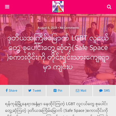
August 6, 2019 • No Comments
ဒုတိယအကြိမ်မြောက် LGBT လူငယ်
တွေ စုပေါင်းတွေ့ဆုံတဲ့(Safe Space
)စကားဝိုင်းကို တိုင်းရင်းသားကျေးရွာ
မှာ ကျင်းပ
Share
Tweet
Pin
Mail
SMS
ရန်ကုန်မြို့နေရာအနှံ့မှာ နေထိုင်ကြတဲ့ LGBT လူငယ်တွေ စုပေါင်း
တွေ့ဆုံကြတဲ့ ဒုတိယအကြိမ်မြောက် (Safe Space )စကားဝိုင်းကို