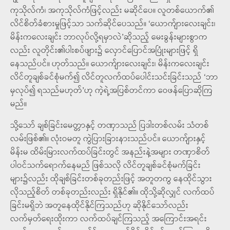
ကုသိုလ်ကံ၊ အကုသိုလ်ကံဖြင့်လည်း မဆိုင်ပေ။ လူတစ်ယောက်၏
လိင်စိတ်ခံစားမှုဖြင့်သာ သက်ဆိုင်ပေသည်။ ‘ယောက်ျားလေးချင်း၊
မိန်းကလေးချင်း ဘာလုပ်လို့ရမှာလဲ’ဆိုသည့် မေးခွန်းများစွာက
လည်း လူတိုင်း၏ပါးစပ်ဖျား၌ လှောင်ပြောင်အပြုံးများဖြင့် ရှိ
နေသည်ပင်။ ဟုတ်သည်။ ယောက်ျားလေးချင်း၊ မိန်းကလေးချင်း
လိင်တူချစ်ခင်စုံမက်၍ လိင်တူလက်ထပ်ပေါင်းသင်းခြင်းသည် ‘ဘာ
မှလုပ်၍ ရသည်မဟုတ်’ဟု ကဲ့ရဲ့အပြစ်တင်ကာ ဝေဖန်ပြောဆိုကြ
မည်။
သို့သော် ချစ်ခြင်းမေတ္တာနှင့် တဏှာသည် ပြဒါးတစ်လမ်း သံတစ်
လမ်းဖြစ်၏။ လုံးဝမတူ ကွဲပြားခြားနားသည်ပင်။ ယောက်ျားနှင့်
မိန်းမ ထိမ်းမြားလက်ထပ်ခြင်းတွင် အနည်းနဲ့အများ တဏှာစိတ်
ပါဝင်သက်ရောက်နေမည် ဖြစ်သလို လိင်တူချစ်ခင်စုံမက်ခြင်း
များ၌လည်း ထိုချစ်ခြင်းတစ်ခုတည်းဖြင့် အတူတကွ နေထိုင်သွား
လိုသည့်စိတ် တစ်ခုတည်းလည်း ရှိနိုင်၏။ ထိုသို့ဆိုလျှင် လက်ထပ်
ခြင်းမရှိဘဲ အတူနေထိုင်နိုင်ကြသည်ဟု ဆိုနိုင်သော်လည်း
လက်မှတ်ရေးထိုးကာ လက်ထပ်ချင်ကြသည့် အကြောင်းအရင်း