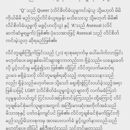
‘Q’ သည် Queer (လိင်စိတ်ခံယူမှုကင်းမဲ့သူ သို့မဟုတ် မိမိ
ကိုယ်မိမိ မည်သည့်လိင်ခံယူရမှန်း မသိသေးသူ သို့မဟုတ် မိမိ၏
လိင်စိတ်ခံယူမှုကို မဖွင့်ဟလိုသူ) နှင့် ‘A’သည် Asexual (လိင်
ဆက်ဆံမှုရမ္မက်) ဖြစ်၏။ ပုံသေအားဖြင့် Asexual သည် လိင်စိတ်
ကင်းမဲ့သူဟု ဆိုရမည်ဖြစ်၏။
လိင်တူချစ်ကြိုက်ခြင်းသည် (၂၁) ရာစုရောက်မှ ပေါ်ပေါက်လာခြင်း
မဟုတ်ပေ။ ရှေးနှစ်ပေါင်းများစွာကတည်းက ရှိခဲ့သည်။ ယနေ့ခေတ်
လို ပွင့်လင်းမှု မရှိခဲ့၍သာ ဖြစ်၏။ ထို့ပြင် လိင်တူလက်မထပ်ရ
ဥပဒေ မရှိခဲ့သလို လိင်တူမချစ်ရဆိုသည့် တရားဒေသနာသည်
လည်း ရှိခဲ့သည်မဟုတ်ပေ။ သို့သော် ရှေးရိုးစွဲငြင်းပယ်ခဲ့သည့်အရာ
ဖြစ်သဖြင့် LGBT (လိင်စိတ်ခံယူမှုကွဲသူ) များကို လက်မခံကြဘဲ
လူမှုနယ်ပယ်တွင် ငြင်းပယ်အပြစ်တင်ခဲ့ကြသည်။ ထို့ကြောင့် လိင်
တူချစ်ခင်စုံမက်သူများအတွက် အကြီးမားဆုံးအတိုက်အခံသည်
မိသားစုနှင့် ပတ်ဝန်းကျင်ပင် ဖြစ်၏။ လိင်တူချစ်ခင်စုံမက်ခြင်းကို
မည်သည့်မိသားစုကမှ အားပေးလက်ခံ ခွင့်လွှတ်နားလည်သည်
မဟုတ်ပေ။ ထို့ပြင် နှစ်ဦးစလုံးသည် သင့်တင့်မျှတသည့်