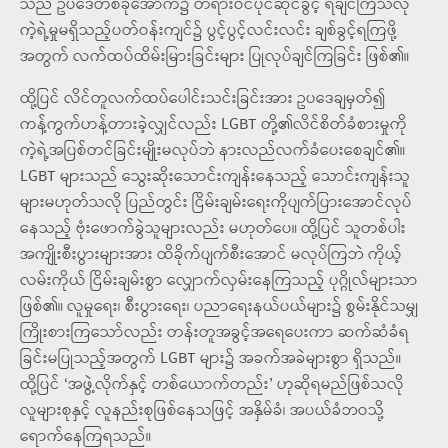
သည် ဥပဒေတစ်ခုအောက်၌ တရားဝင်ပိုင်ဆိုင်ခွင့် ရချင်ကြသလို
ကဲ့ရဲ့မှုမရှိသည့်ပတ်ဝန်းကျင်၌ ပွင့်ပွင့်လင်းလင်း ချစ်ခွင့်ရကြဖို့
အတွက် လက်ထပ်ထိမ်းမြားခြင်းများ ပြုလုပ်ချင်ကြခြင်း ဖြစ်၏။
ထို့ပြင် လိင်တူလက်ထပ်ပေါင်းသင်းခြင်းအား ဥပဒေချမှတ်၍
ကန့်ကွက်ဟန့်တားခဲ့လျှင်လည်း LGBT တို့၏လိင်စိတ်ခံစားမှုကို
ကဲ့ရဲ့အပြစ်တင်ခြင်းမျိုးမလုပ်ဘဲ နားလည်လက်ခံပေးစေချင်၏။
LGBT များသည် သွေးဆိုးသောင်းကျန်းနေသည့် သောင်းကျန်းသူ
များမဟုတ်သလို ပြည်တွင်း ငြိမ်းချမ်းရေးကိုပျက်ပြားအောင်လုပ်
နေသည့် ဗုံးဖောက်ခွဲသူများလည်း မဟုတ်ပေ။ ထို့ပြင် သူတစ်ပါး
အကျိုးစီးပွားများအား ထိခိုက်ပျက်စီးအောင် မလုပ်ကြဘဲ ကိုယ့်
လမ်းကိုယ် ငြိမ်းချမ်းစွာ လျှောက်လှမ်းနေကြသည့် ပုဂ္ဂိုလ်များသာ
ဖြစ်၏။ လူမှုရေး၊ စီးပွားရေး၊ ပညာရေးနယ်ပယ်များ၌ စွမ်းနိုင်သမျှ
ကြိုးစားကြသော်လည်း တန်းတူအခွင့်အရေပေးကာ ဆက်ဆံခံရ
ခြင်းမပြုသည့်အတွက် LGBT များ၌ အခက်အခဲများစွာ ရှိသည်။
ထို့ပြင် ‘အဖွဲ့လိုက်နှင့် တစ်ယောက်တည်း’ ဟုဆိုရမည်ဖြစ်သလို
လူများစုနှင့် လူနည်းစုဖြစ်နေသဖြင့် အနှိမ်ခံ၊ အပယ်ခံဘဝသို့
ရောက်နေကြရသည်။