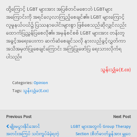
ထို့ကြောင့် LGBT များအား အပြစ်တင်မစောဘဲ LGBTများ
အကြောင်းကို အရင်လေ့လာကြည့်စေချင်၏။ LGBT များကြောင့်
လူမှုနယ်ပယ်၌ ပြဿနာပေါင်းများစွာ ဖြစ်စေသည်ဆိုလျှင်လည်း
ထောက်ပြညွှန်ပြစေလို၏။ အမှန်စင်စစ် LGBT များအား တန်းတူ
အခွင့်အရေးပေးကာ ဆက်ဆံစေချင်သလို နားလည်ခွင့်လွှတ်ကာ
အသိအမှတ်ပြုစေချင်ကြောင်း အကြံပြုဖော်ပြ ရေးသားလိုက်ရ
ပါသည်။
သွန်းသျှံခ(E.co)
Categories:
Opinion
Tags:
သွန်းသျှံခ(E.co)
Previous Post
Next Post
မျိုးမပွားနိုင်အောင်
LGBT များအတွက် Group Therapy
အတင်းအကြပ် သင်းကွပ်ခံခဲ့ရတဲ့
Section (စိတ်ဓာတ်ခွန်အား မျှဝေ