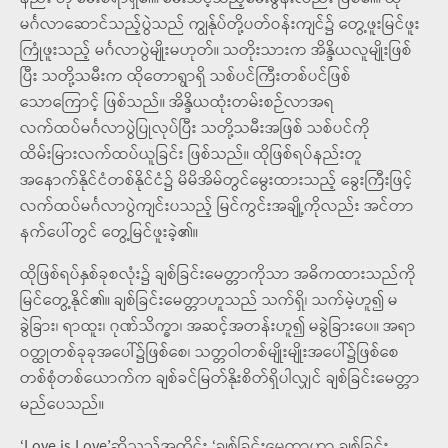
မင်္ဂလာဆောင်သည့်ပွဲသည် ကျွန်ုပ်တို့ပတ်ဝန်းကျင်၌ တွေ့ဖူးမြင်ဖူး
ကြုံဖူးသည့် မင်္ဂလာပွဲမျိုးမဟုတ်။ သတိုးသားက အိန္ဒိယလူမျိုးဖြစ်
ပြီး သတို့သမီးက ထိုတောရွာရှိ သစ်ပင်ကြီးတစ်ပင်ဖြစ်
သောကြောင့် ဖြစ်သည်။ အိန္ဒိယထုံးတမ်းစဉ်လာအရ
လက်ထပ်မင်္ဂလာပွဲပြုလုပ်ပြီး သတို့သမီးအဖြစ် သစ်ပင်ကို
ထိမ်းမြားလက်ထပ်ယူခြင်း ဖြစ်သည်။ ထိုဖြစ်ရပ်နည်းတူ
အနောက်နိုင်ငံတစ်နိုင်ငံ၌ မိမိအိမ်တွင်မွေးထားသည့် ခွေးကြီးဖြင့်
လက်ထပ်မင်္ဂလာပွဲကျင်းပသည့် မြင်ကွင်းအချို့ကိုလည်း အင်တာ
နက်ပေါ်တွင် တွေ့မြင်ဖူးခဲ့၏။
ထိုဖြစ်ရပ်နှစ်ခုစလုံး၌ ချစ်ခြင်းမေတ္တာကိုသာ အဓိကထားသည်ကို
မြင်တွေ့နိုင်၏။ ချစ်ခြင်းမေတ္တာဟူသည် သက်ရှိ၊ သက်မဲ့ဟူ၍ မ
ခွဲခြား၊ ရာထူး၊ ဂုဏ်သိက္ခာ၊ အဆင့်အတန်းဟူ၍ မခွဲခြားပေ။ အရာ
ဝတ္ထုတစ်ခုခုအပေါ်၌ဖြစ်စေ၊ သတ္တဝါတစ်မျိုးမျိုးအပေါ်၌ဖြစ်စေ
တစ်စုံတစ်ယောက်က ချစ်ခင်မြတ်နိုးစိတ်ရှိပါလျှင် ချစ်ခြင်းမေတ္တာ
မည်ပေသည်။
‘Love is Love’ဆိုသည့်အတိုင်း ‘ချစ်ခြင်းမေတ္တာဟာ ချစ်ခြင်း