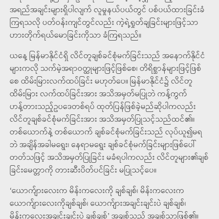
အရည်အချင်းများရှိပါလျက် လူမှုနယ်ပယ်တွင် ပစ်ပယ်ထားခြင်းခံ
ကြရသလို ပတ်ဝန်းကျင်တွင်လည်း ကဲ့ရဲ့ရှုတ်ချခြင်းများဖြင့်သာ
ဟားတိုက်ရယ်မောခြင်းကိုသာ ခံကြရသည်။
ယနေ့ မြန်မာနိုင်ငံရှိ လိင်တူချစ်ခင်စုံမက်ခြင်းသည် အနောက်နိုင်ငံ
များကလို သက်မဲ့အရာဝတ္ထုများဖြင့်ဖြစ်စေ၊ တိရိစ္ဆာန်များဖြင့်ဖြစ်
စေ ထိမ်းမြားလက်ထပ်ခြင်း မဟုတ်ပေ။ မြန်မာနိုင်ငံ၌ လိင်တူ
ထိမ်းမြား လက်ထပ်ခြင်းအား အသိအမှတ်မပြုဘဲ ကန့်ကွက်
ဟန့်တားသည့်ဥပဒေတစ်ရပ် ထုတ်ပြန်ဖြစ်ခဲ့မည်ဆိုပါကလည်း
လိင်တူချစ်ခင်စုံမက်ခြင်းအား အသိအမှတ်ပြုသင့်သည်ထင်၏။
တစ်ယောက်နဲ့ တစ်ယောက် ချစ်ခင်စုံမက်ခြင်းသည် လုပ်ယူ၍မရ
ဘဲ အချိန်အခါမရွေး၊ နေရာမရွေး ချစ်ခင်စုံမက်ခြင်းများဖြစ်ပေါ်
တတ်သဖြင့် အသိအမှတ်ပြုခြင်း မခံရပါကလည်း လိင်တူများ၏ချစ်
ခြင်းမေတ္တာကို တားဆီးပိတ်ပင်ခြင်း မပြုသင့်ပေ။
‘ယောက်ျားလေးက မိန်းကလေးကို ချစ်ချစ်၊ မိန်းကလေးက
ယောက်ျားလေးကိုချစ်ချစ်၊ ယောက်ျားအချင်းချင်းပဲ ချစ်ချစ်၊
မိန်းကလေးအချင်းချင်းပဲ ချစ်ချစ်’ အချစ်သည် အချစ်သာဖြစ်၏။