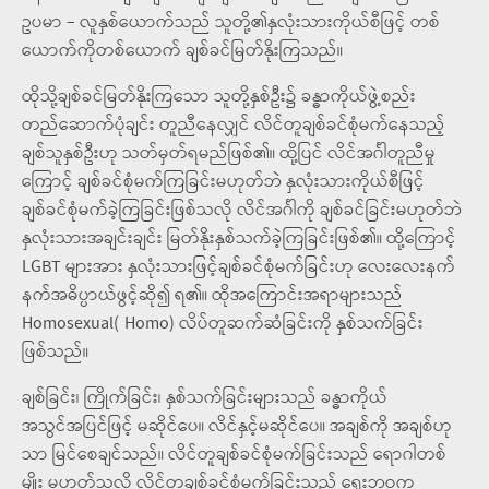
ဥပမာ – လူနှစ်ယောက်သည် သူတို့၏နှလုံးသားကိုယ်စီဖြင့် တစ်
ယောက်ကိုတစ်ယောက် ချစ်ခင်မြတ်နိုးကြသည်။
ထိုသို့ချစ်ခင်မြတ်နိုးကြသော သူတို့နှစ်ဦး၌ ခန္ဓာကိုယ်ဖွဲ့စည်း
တည်ဆောက်ပုံချင်း တူညီနေလျှင် လိင်တူချစ်ခင်စုံမက်နေသည့်
ချစ်သူနှစ်ဦးဟု သတ်မှတ်ရမည်ဖြစ်၏။ ထို့ပြင် လိင်အင်္ဂါတူညီမှု
ကြောင့် ချစ်ခင်စုံမက်ကြခြင်းမဟုတ်ဘဲ နှလုံးသားကိုယ်စီဖြင့်
ချစ်ခင်စုံမက်ခဲ့ကြခြင်းဖြစ်သလို လိင်အင်္ဂါကို ချစ်ခင်ခြင်းမဟုတ်ဘဲ
နှလုံးသားအချင်းချင်း မြတ်နိုးနှစ်သက်ခဲ့ကြခြင်းဖြစ်၏။ ထို့ကြောင့်
LGBT များအား နှလုံးသားဖြင့်ချစ်ခင်စုံမက်ခြင်းဟု လေးလေးနက်
နက်အဓိပ္ပာယ်ဖွင့်ဆို၍ ရ၏။ ထိုအကြောင်းအရာများသည်
Homosexual( Homo) လိပ်တူဆက်ဆံခြင်းကို နှစ်သက်ခြင်း
ဖြစ်သည်။
ချစ်ခြင်း၊ ကြိုက်ခြင်း၊ နှစ်သက်ခြင်းများသည် ခန္ဓာကိုယ်
အသွင်အပြင်ဖြင့် မဆိုင်ပေ။ လိင်နှင့်မဆိုင်ပေ။ အချစ်ကို အချစ်ဟု
သာ မြင်စေချင်သည်။ လိင်တူချစ်ခင်စုံမက်ခြင်းသည် ရောဂါတစ်
မျိုး မဟုတ်သလို လိင်တူချစ်ခင်စုံမက်ခြင်းသည် ရှေးဘဝက