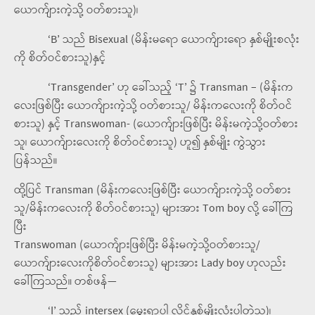
ယောက်ျားကဲ့သို့ ဝတ်​စားသူ)၊
‘B’ သည် Bisexual (မိန်းမ​ရော ​ယောက်ျား​ရော နှစ်မျိုးစလုံး
ကို စိတ်​ဝင်​စားသူ)နှင့်
‘Transgender’ ဟု ခေါ်သည့် ‘T’ ၌ Transman – (မိန်းက​
လေးဖြစ်​ပြီး ​ယောက်ျားကဲ့သို့ ဝတ်​စားသူ/ မိန်းက​လေးကို စိတ်​ဝင်​
စားသူ) နှင့် Transwoman- ​(ယောက်ျားဖြစ်​ပြီး မိန်းမကဲ့သို့ဝတ်​စား
သူ၊ ယောက်ျား​လေးကို စိတ်​ဝင်​စားသူ) ဟူ၍ နှစ်မျိုး ကွဲသွား
ပြန်သည်။
ထို့ပြင် Transman (မိန်းကလေးဖြစ်ပြီး ယောက်ျားကဲ့သို့ ဝတ်စား
သူ/မိန်းကလေးကို စိတ်ဝင်စားသူ) များအား Tom boy ​လို့ ခေါ်ကြ
ပြီး
Transwoman ​(ယောက်ျားဖြစ်ပြီး မိန်းမကဲ့သို့ဝတ်စားသူ/
ယောက်ျားလေးကိုစိတ်ဝင်စားသူ) များအား Lady boy ဟုလည်း
ခေါ်ကြသည်။ တစ်ဖန်—
‘I’ သည် intersex (မွေးရာပါ လိင်နှစ်မျိုးလုံးပါတဲ့သူ)၊