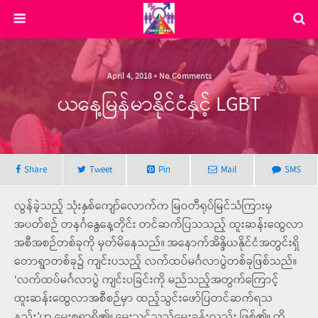
April 4, 2018 • No Comments
ယနေ့မြန်မာနိုင်ငံနှင့် LGBT
Share
Tweet
Pin
Mail
SMS
လွန်ခဲ့သည့် သုံးနှစ်ကျော်လောက်က မြဝတီရုပ်မြင်သံကြားမှ
အပတ်စဉ် တနင်္ဂနွေနေ့တိုင်း တင်ဆက်ပြသသည့် ထူးဆန်းထွေလာ
အစီအစဉ်တစ်ခုကို မှတ်မိနေသည်။ အနောက်အိန္ဒိယနိုင်ငံအတွင်းရှိ
တောရွာတစ်ခု၌ ကျင်းပသည့် လက်ထပ်မင်္ဂလာပွဲတစ်ခုဖြစ်သည်။
‘လက်ထပ်မင်္ဂလာပွဲ ကျင်းပခြင်းကို မည်သည့်အတွက်ကြောင့်
ထူးဆန်းထွေလာအစီစဉ်မှာ ထည့်သွင်းဖော်ပြတင်ဆက်ရသ
နည်း’ဟု မေးစရာရှိ၏။ မေးသင့်သည့်မေးခွန်းလည်း ဖြစ်၏။ ထို