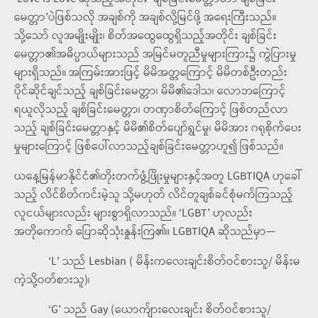
မေတ္တာ’ပဲဖြစ်သလို အချစ်ကို အချစ်လို့မြင်ဖို့ အရေးကြီးသည်။
သို့သော် လူအမျိုးမျိုး၊ စိတ်အထွေထွေရှိသည့်အတိုင်း ချစ်ခြင်း
မေတ္တာ၏အဓိပ္ပာယ်များသည် အမြင်မတူညီမှုများကြား၌ ကွဲပြားမှု
များရှိသည်။ အကြမ်းအားဖြင့် မိမိအတ္တကြောင့် မိမိတစ်ဦးတည်း
ပိုင်ဆိုင်ချင်သည့် ချစ်ခြင်းမေတ္တာ၊ မိမိ၏ဒေါသ၊ လောဘကြောင့်
ရယူလိုသည့် ချစ်ခြင်းမေတ္တာ၊ တဏှာစိတ်ကြောင့် ဖြစ်တည်လာ
သည့် ချစ်ခြင်းမေတ္တာနှင့် မိမိ၏စိတ်ပျော်ရွှင်မှု၊ မိမိအား ဂရုစိုက်ပေး
မှုများကြောင့် ဖြစ်ပေါ်လာသည့်ချစ်ခြင်းမေတ္တာဟူ၍ ဖြစ်သည်။
ယနေ့မြန်မာနိုင်ငံ၏တိုးတက်ဖွံ့ဖြိုးမှုများနှင့်အတူ LGBTIQA ဟုခေါ်
သည့် လိင်စိတ်ကင်းမဲ့သူ သို့မဟုတ် လိင်တူချစ်ခင်စုံမက်ကြသည့်
လူငယ်များလည်း များစွာရှိလာသည်။ ‘LGBT’ ဟုလည်း
အတိုကောက် ပြောဆိုသုံးနှုန်းကြ၏။ LGBTIQA ဆိုသည်မှာ—
‘L’ သည် Lesbian ( မိန်းက​လေးချင်း​စိတ်​ဝင်​စားသူ/ မိန်းမ
ကဲ့သို့ဝတ်​စားသူ)၊
‘G’ သည် Gay (​ယောက်ျား​လေးချင်း စိတ်​ဝင်​စားသူ/