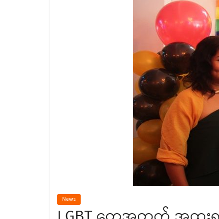
News
LGBT တွေအတွက် အထူးရည်ရ