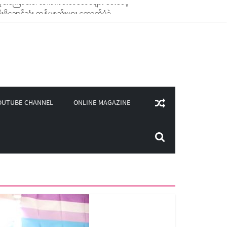
ချောင်သုံး ကုန်ပစ္စည်းများ ထောက်ပံ့ခဲ့
၄၀၀)ကျော်ကို မီးဖိုချောင် သုံးပစ္စည်းများ ထောက်ပံ့
ှူဒါန်း
ုင်းကြောင်းပါ လက်ကမ်းစာစောင်များ ပေးဝေခဲ့
ONLINE MAGAZINE
OUTUBE CHANNEL