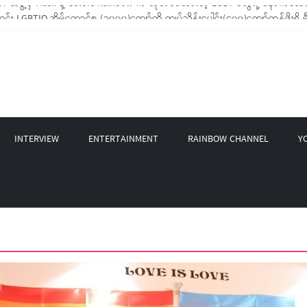
LGBTIQ အိမ်ထောင်စု (၁၀၀၀)ကျော်ကို ကျပ်သိန်းပေါင်း(၄၀၀)ကျော်တန်ဖိုးရှိ မီးဖို
LGBT Rights Network တို့ပူးပေါင်း၍ COVID-19 ကာလအတွင်း LGBTIQ+ အိမ်ထောင်စု(
ဲ့ Non-LGBT တစ်ရာကျော်ကို Myeik LGBT Institute မှ ဆန်နဲ့ စားသောက်စရာများလ
က်တင်ဘာလအတွင်း အွန်လိုင်းသင်တန်းနှစ်ခု ဖွင့်လှစ်ပေးနိုင်ခဲ့
 အဖွဲ့မှ Mask နဲ့ Colors Rainbow က ထုတ်ဝေထားတဲ့ LGBT တွေရဲ့ နောက်ခံသမိ
INTERVIEW
ENTERTAINMENT
RAINBOW CHANNEL
Y