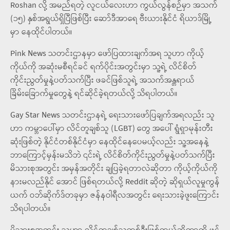
Roshan လို့ အမည်ရတဲ့ လူငယ်လေးဟာ ကွယ်လွန်စဉ်မှာ အသက်
(၁၅) နှစ်အရွယ်ရှိပြီဖြစ်ပြီး ဆော်ဒီအာရေ ဗီးယားနိုင်ငံ ရိယာဒ်မြို့
မှာ နေထိုင်ပါတယ်။
Pink News သတင်းဌာနမှာ ဖော်ပြထားချက်အရ သူဟာ ကိုယ့်
ကိုယ်ကို အဆုံးမစီရင်ခင် ရက်ပိုင်းအတွင်းမှာ သူ့ရဲ့ လိင်စိတ်
ကိုင်းညွတ်မှုနဲ့ပတ်သက်ပြီး ဖခင်ဖြစ်သူရဲ့ အသက်အန္တရာယ်
ခြိမ်းခြောက်မှုတွေနဲ့ ရင်ဆိုင်ခဲ့ရတယ်လို့ သိရပါတယ်။
Gay Star News သတင်းဌာနရဲ့ ရေးသားဖော်ပြချက်အရလည်း သူ
ဟာ ကမ္ဘာပေါ်မှာ လိင်တူချစ်သူ (LGBT) တွေ အပေါ် ရွံရှာမုန်းတီး
ဆုံးဖြစ်တဲ့ နိုင်ငံတစ်နိုင်ငံမှာ နေထိုင်နေပေမယ့်လည်း သူ့အနေနဲ့
ဘာကြောင့်မှန်းမသိဘဲ ၎င်းရဲ့ လိင်စိတ်ကိုင်းညွတ်မှုနဲ့ပတ်သက်ပြီး
မိသားစုအတွင်း အမှန်အတိုင်း ချပြခဲ့ရတာလဲဆိုတာ ကိုယ့်ကိုယ်ကို
နားမလည်နိုင် အောင် ဖြစ်ရတယ်လို့ Reddit ဆိုတဲ့ ဆိုရှယ်လူမှုကွန်
ယက် ဝဘ်ဆိုက်ဒ်တခုမှာ ဇန်နဝါရီလအတွင်း ရေးသားခဲ့ဖူးကြောင်း
သိရပါတယ်။