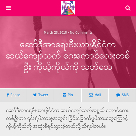
March 23, 2018 • No Comments
ဆော်ဒီအာရေးဗီးယားနိုင်ငံက
ဆယ်ကျော်သက် ဂေးကောင်လေးတစ်
ဦး ကိုယ့်ကိုယ်ကို သတ်သေ
Share
Tweet
Pin
Mail
SMS
ဆော်ဒီအာရေဗီးယားနိုင်ငံက ဆယ်ကျော်သက်အရွယ် ကောင်လေး
တစ်ဦးဟာ ၎င်းရဲ့မိသားစုအတွင်း ခြိမ်းခြောက်မှုဖိအားတွေကြောင့်
ကိုယ့်ကိုယ်ကို အဆုံးစီရင်သွားခဲ့တယ်လို့ သိရပါတယ်။