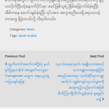
မိသားစုအတွင်း သူဟာ လိင်တူချစ်သူတစ်ဦးဖြစ်တယ်ဆိုတာကို ဖွင့်
ဟလိုက်ပြီးတဲ့နောက်ပိုင်းမှာ ဖခင်ဖြစ်သူရဲ့ ခြိမ်းခြောက်ခံခဲ့ရပြီး
အိမ်ကနေ မောင်းချခံခဲ့ရပြီး ၎င်းအား အကူအညီပေးဖို့ ရေးသားခဲ့
တာတွေ ရှိခဲ့တယ်လို့ သိရပါတယ်။
Categories:
News
Tags:
Saudi Arabia
Previous Post
Next Post
လွှတ်တော်အမတ်တစ်ဦးရဲ့ နယ်
လူငယ်ရေးရာမူဝါဒ အမျိုးသားအဆင့်
ရှင်ပြုရဟန်းခံ အလှူမင်္ဂလာပွဲမှာ
မဟာဗျူဟာရေးဆွဲခြင်း
Transgender တွေက အနုပညာနဲ့
အစည်းအဝေးမှာ သက်ဆိုင်ရာကဏ္ဍ
ကပြဖျော်ဖြေခဲ့
အလိုက် ကျွမ်းကျင်လူငယ်များကို
အထူးဧည့်သည်တော်အဖြစ်
ဖိတ်ကြားဖို့တိုက်တွန်းခဲ့တဲ့ စူးရှရှင်း
သန့်