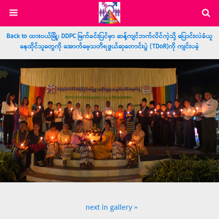
Back to ထားဝယ်မြို့၊ DDPC မြက်ခင်းပြင်မှာ ဆန့်ကျင်ဘက်လိင်ကဲ့သို့ ပြောင်းလဲခံယူ
နေထိုင်သူတွေကို အောက်မေ့သတိရဖွယ်ဆုတောင်းပွဲ (TDoR)ကို ကျင်းပခဲ့
next in gallery »