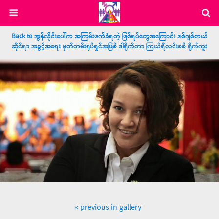
Back to အွန်လိုင်းပေါ်က အကြမ်းဖက်ခံရတဲ့ ဖြစ်ရပ်တွေအကြောင်း ဒစ်ဂျစ်တယ်
ဆိုင်ရာ အခွင့်အရေး မှတ်တမ်းရုပ်ရှင်အဖြစ် ဒါရိုက်တာ ကြယ်ရီလင်းစစ် ရိုက်ကူး
« previous in gallery