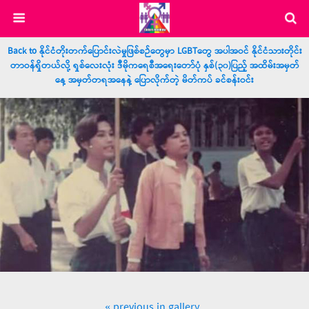
Back to နိုင်ငံတိုးတက်ပြောင်းလဲမှုဖြစ်စဉ်တွေမှာ LGBTတွေ အပါအဝင် နိုင်ငံသားတိုင်း
တာဝန်ရှိတယ်လို့ ရှစ်လေးလုံး ဒီမိုကရေစီအရေးတော်ပုံ နှစ်(၃၀)ပြည့် အထိမ်းအမှတ်
နေ့ အမှတ်တရအနေနဲ့ ပြောလိုက်တဲ့ မိတ်ကပ် ခင်စန်းဝင်း
« previous in gallery