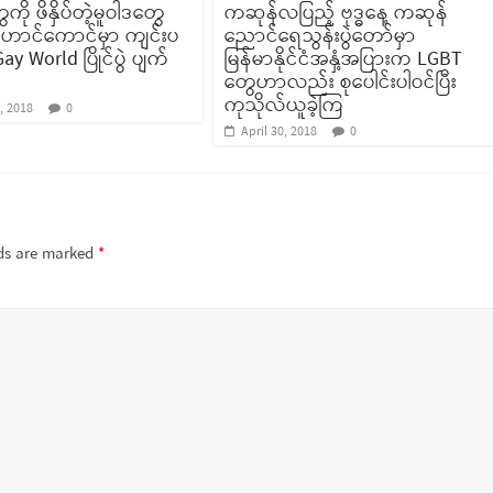
ို ဖိနှိပ်တဲ့မူဝါဒတွေ
ကဆုန်လပြည့် ဗုဒ္ဓနေ့ ကဆုန်
ဟောင်ကောင်မှာ ကျင်းပ
ညောင်ရေသွန်းပွဲတော်မှာ
ay World ပြိုင်ပွဲ ပျက်
မြန်မာနိုင်ငံအနှံ့အပြားက LGBT
တွေဟာလည်း စုပေါင်းပါဝင်ပြီး
ကုသိုလ်ယူခဲ့ကြ
, 2018
0
April 30, 2018
0
lds are marked
*