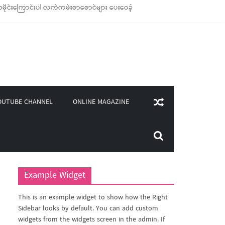
ိုင်းကြောင်းပါ လက်ကမ်းစာစောင်များ ပေးဝေခဲ့
ုချောင်သုံး ကုန်ပစ္စည်းများ ထောက်ပံ့ခဲ့
(၄၀၀)ကျော်ကို မီးဖိုချောင် သုံးပစ္စည်းများ ထောက်ပံ့
လှူဒါန်း
ONLINE MAGAZINE
OUTUBE CHANNEL
Example Widget
This is an example widget to show how the Right
Sidebar looks by default. You can add custom
widgets from the widgets screen in the admin. If