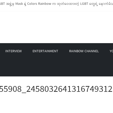
BT အဖွဲ့မှ Mask နဲ့ Colors Rainbow က ထုတ်ဝေထားတဲ့ LGBT တွေရဲ့ နောက်ခံသမ
 LGBTIQ အိမ်ထောင်စု (၁၀၀၀)ကျော်ကို ကျပ်သိန်းပေါင်း(၄၀၀)ကျော်တန်ဖိုးရှိ မီးဖိ
့ LGBT Rights Network တို့ပူးပေါင်း၍ COVID-19 ကာလအတွင်း LGBTIQ+ အိမ်ထောင်စု
 နဲ့ Non-LGBT တစ်ရာကျော်ကို Myeik LGBT Institute မှ ဆန်နဲ့ စားသောက်စရာများ
စက်တင်ဘာလအတွင်း အွန်လိုင်းသင်တန်းနှစ်ခု ဖွင့်လှစ်ပေးနိုင်ခဲ့
INTERVIEW
ENTERTAINMENT
RAINBOW CHANNEL
Y
55908_2458032641316749312