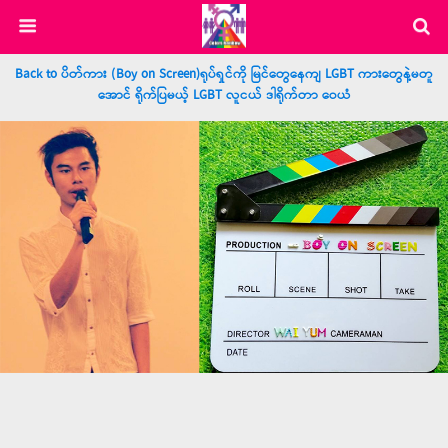
Back to ပိတ်ကား (Boy on Screen)ရုပ်ရှင်ကို မြင်တွေနေကျ LGBT ကားတွေနဲ့မတူ
အောင် ရိုက်ပြမယ့် LGBT လူငယ် ဒါရိုက်တာ ဝေယံ