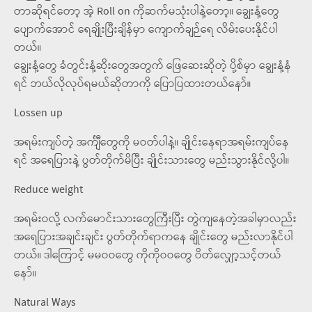
တာဆိုရင်တော့ အဲ့ Roll on ကိုဆက်မသုံးပါနဲ့တော့။ ချွေးနံ့တွေ
ပျောက်အောင် ရေချိုးပြီးချိန်မှာ ကျောက်ချဉ်ရေ လိမ်းပေးနိုင်ပါ
တယ်။
ချွေးနံ့တွေ ခံတွင်းနံ့ဆိုးတွေအတွက် ဖြေဆေးဆိုတဲ့ ပို့စ်မှာ ချွေးနံ့နံ
ရင် ဘယ်လိုလုပ်ရမယ်ဆိုတာကို ပြောပြထားတယ်နော်။
Lossen up
အရမ်းကျပ်တဲ့ အင်္ကျီတွေကို မဝတ်ပါနဲ့။ ချိုင်းနေရာအရမ်းကျပ်နေ
ရင် အရေပြားနဲ့ ပွတ်တိုက်မိပြီး ချိုင်းသားတွေ မည်းသွားနိုင်လို့ပါ။
Reduce weight
အရမ်းဝလို့ လက်မောင်းသားတွေကြီးပြီး တွဲကျနေတဲ့အခါမှာလည်း
အရေပြားအချင်းချင်း ပွတ်တိုက်ရာကနေ ချိုင်းတွေ မည်းလာနိုင်ပါ
တယ်။ ဒါကြောင့် မမဝဝတွေ ကိုကိုဝဝတွေ ဝိတ်လျှော့သင့်တယ်
နော်။
Natural Ways