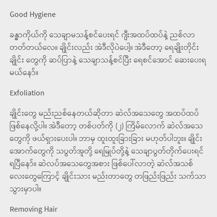
Good Hygiene
ခန္ဓာကိုယ်ကို သေချာမသန့်စင်ပေးရင် ဂျီးအထပ်ထပ်နဲ့ ညစ်လာ
တတ်တယ်လေ။ ချိုင်းလည်း အဲဒီလိုပဲပေါ့။ အဲဒီတော့ ရေချိုးတိုင်း
ချိုင်း တွေကို ဆပ်ပြာနဲ့ သေချာသန့်စင်ပြီး ရေစင်အောင် ဆေးပေးရ
မယ်နော်။
Exfoliation
ချိုင်းတွေ မည်းညစ်နေတယ်ဆိုတာ ဆဲလ်အသေတွေ အထပ်ထပ်
ဖြစ်နေလို့ပါ။ အဲဒီတော့ တစ်ပတ်ကို (၂) ကြိမ်လောက် ဆဲလ်အသေ
တွေကို ဖယ်ရှားပေးပါ။ ဘာမှ ထူးထူးခြားခြား မဟုတ်ပါဘူး။ ချိုင်း
အောက်တွေကို သပွတ်အူတို့ ရေမြုပ်တို့နဲ့ သေချာပွတ်တိုက်ပေးရင်
ရပြီနော်။ ဆဲလပ်အသေတွေအစား ဖြစ်ပေါ်လာတဲ့ ဆဲလ်အသစ်
လေးတွေကြောင့် ချိုင်းသား မည်းတာတွေ တဖြည်းဖြည်း သက်သာ
သွားမှာပါ။
Removing Hair