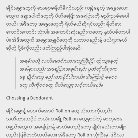
ချိုင်းမွှေးတွေကို သေချာမရိတ်မိရင်လည်း ကျန်နေတဲ့ အမွှေးလေး
တွေက ချွေးပေါက်တွေကို ပိတ်စေပြီး အရေပြားကို မည်းညစ်စေပါ
တယ်။ အဲဒီတော့ အမွှေးတွေကို ရိတ်မယ်ဆိုရင်လည်း ရိတ်ဓား
ကောင်းကောင်း သုံးပါ။ အကောင်းဆုံးနည်းကတော့ နှုတ်ပစ်တာပါ
ပဲ။ အဲဒီအတွက် အမွှေးအမျှင်တွေကို သဘာဝနည်းနဲ့ ဖယ်ရှားမယ်
ဆိုတဲ့ ပို့စ်ကိုလည်း ဖတ်ကြည့်ပါအုံးနော်။
အရမ်းဝလို့ လက်မောင်းသားတွေကြီးပြီး တွဲကျနေတဲ့
အခါမှာလည်း အရေပြားအချင်းချင်း ပွတ်တိုက်ရာက
နေ ချိုင်းတွေ မည်းလာနိုင်ပါတယ်။ ဒါကြောင့် မမဝဝ
တွေ ကိုကိုဝဝတွေ ဝိတ်လျှော့သင့်တယ်နော်။
Chossing a Deodorant
ချိုင်းမွှေးနံ့ ပျောက်အောင် Roll on တွေ သုံးတာကိုလည်း
သတိထားသင့်ပါတယ်။ တချိူ့ Roll on တွေမှာပါတဲ့ ဓာတုဗေဒ
ပစ္စည်းတွေက အရေပြားနဲ့ ဓာတ်မတည့်တော့ ချိုင်းမည်းတာမျိူး
လည်း ဖြစ်တတ်တယ်လေ။ အဲဒီတော့ Roll on သုံးပြီးမှ ဖြစ်လာ