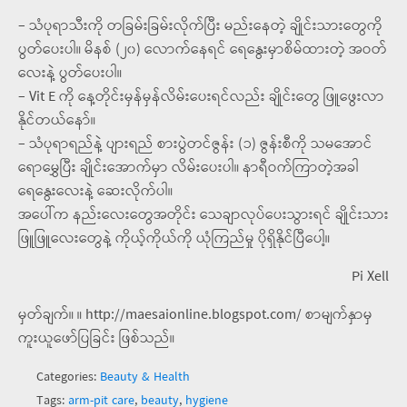
– သံပုရာသီးကို တခြမ်းခြမ်းလိုက်ပြီး မည်းနေတဲ့ ချိုင်းသားတွေကို
ပွတ်ပေးပါ။ မိနစ် (၂၀) လောက်နေရင် ရေနွေးမှာစိမ်ထားတဲ့ အဝတ်
လေးနဲ့ ပွတ်ပေးပါ။
– Vit E ကို နေ့တိုင်းမှန်မှန်လိမ်းပေးရင်လည်း ချိုင်းတွေ ဖြူဖွေးလာ
နိုင်တယ်နော်။
– သံပုရာရည်နဲ့ ပျားရည် စားပွဲတင်ဇွန်း (၁) ဇွန်းစီကို သမအောင်
ရောမွှေပြီး ချိုင်းအောက်မှာ လိမ်းပေးပါ။ နာရီဝက်ကြာတဲ့အခါ
ရေနွေးလေးနဲ့ ဆေးလိုက်ပါ။
အပေါ်က နည်းလေးတွေအတိုင်း သေချာလုပ်ပေးသွားရင် ချိုင်းသား
ဖြူဖြူလေးတွေနဲ့ ကိုယ့်ကိုယ်ကို ယုံကြည်မှု ပိုရှိနိုင်ပြီပေါ့။
Pi Xell
မှတ်ချက်။ ။ http://maesaionline.blogspot.com/ စာမျက်နှာမှ
ကူးယူဖော်ပြခြင်း ဖြစ်သည်။
Categories:
Beauty & Health
Tags:
arm-pit care
,
beauty
,
hygiene