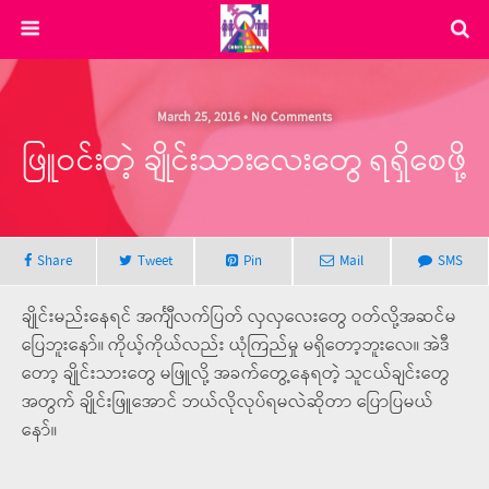
March 25, 2016 • No Comments
ဖြူဝင်းတဲ့ ချိုင်းသားလေးတွေ ရရှိစေဖို့
Share
Tweet
Pin
Mail
SMS
ချိုင်းမည်းနေရင် အင်္ကျီလက်ပြတ် လှလှလေးတွေ ဝတ်လို့အဆင်မ
ပြေဘူးနော်။ ကိုယ့်ကိုယ်လည်း ယုံကြည်မှု မရှိတော့ဘူးလေ။ အဲဒီ
တော့ ချိုင်းသားတွေ မဖြူလို့ အခက်တွေ့နေရတဲ့ သူငယ်ချင်းတွေ
အတွက် ချိုင်းဖြူအောင် ဘယ်လိုလုပ်ရမလဲဆိုတာ ပြောပြမယ်
နော်။