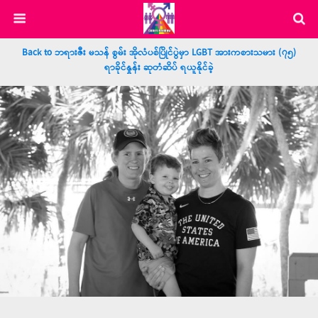
Back to ဘရားဇီး မသန် စွမ်း အိုလံပစ်ပြိုင်ပွဲမှာ LGBT အားကစားသမား (၇၅)
ရာခိုင်နှုန်း ဆုတံဆိပ် ရယူနိုင်ခဲ့