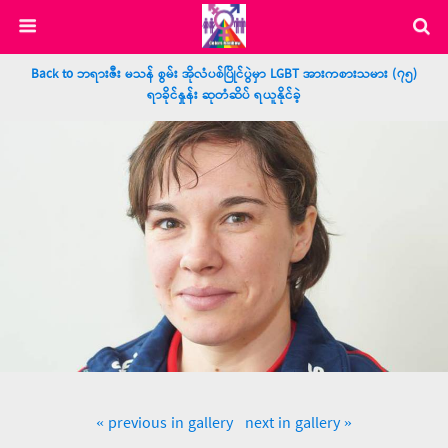
Back to ဘရားဇီး မသန် စွမ်း အိုလံပစ်ပြိုင်ပွဲမှာ LGBT အားကစားသမား (၇၅)
ရာခိုင်နှုန်း ဆုတံဆိပ် ရယူနိုင်ခဲ့
« previous in gallery
next in gallery »