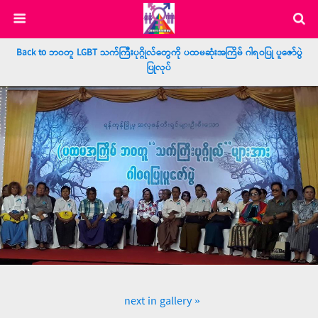
Back to ဘဝတူ LGBT သက်ကြီးပုဂ္ဂိုလ်တွေကို ပထမဆုံးအကြိမ် ဂါရဝပြု ပူဇော်ပွဲ
ပြုလုပ်
next in gallery »