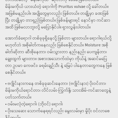
တကယ်တော့ “မိန်းမကိုယ်” ဆိုတာကို Vulva ဖြစ်ပါတယ်။
မိန်းမကိုယ် ယားယံတဲ့ ရောဂါကို Pruritus vulvae လို့ ခေါ်တယ်။
အဖြစ်မနည်းပါ။ အပျိုတွေမှာလည်း ဖြစ်တယ်။ တချို့မှာ ခဏဖြစ်
ပြီး တချို့မှာ တာရှည်ဖြစ်တယ်။ ဖြစ်ဖန်များရင် နောင်မှာ ကင်ဆာ
အထိ ဖြစ်မလာဘူးလို့ မပြောနိုင်ပါ။ ရှားလွန်းပါတယ်။
အောက်ခံရောဂါ တစ်ခုခုရှိနေလို့ ဖြစ်တာ များတယ်။ ရောဂါရယ်လို့
မဟုတ်ဘဲ အစိုဓါတ်ကနေလည်း ဖြစ်စေနိုင်တယ်။ Moisture အစို
ဓါတ်ဆိုတာ ဆီးစိုနေတာ၊ ဝမ်းသွားတာ နည်းနည်း ပေကျန်တာ၊
ချွေးထွက် များတာ။ အစားအသောက်ထဲမှာ ကိုယ်နဲ့ အဆင်မပြေ
တာ ဥပမာ ကေဖင်း၊ ခရမ်းချဉ်သီး နဲ့ မြေပဲ ပါနေတာတွေကနေ ဖြစ်
စေနိုင်တယ်။
• ဗဂျိုင်းနားကနေ တစ်ခုခုဆင်းနေတာ၊ (ဗဂျိုင်းနား) ပိုးဝင်တာ၊
မိန်းမကိုယ်ရောင်တာ၊ လိင်လမ်း-ကြွက်နို့၊ သားအိမ်-ကင်ဆာတွေနဲ့
ပတ်သက်တယ်။
• ဝမ်းမလုံတဲ့ရောဂါ၊ (ဘိုဝင်) ရောဂါ၊
• ပိုးသေဆေး သောက်နေရရင်လည်း မွေးလမ်းမှာ မှိုပိုး ဝင်လာစေ