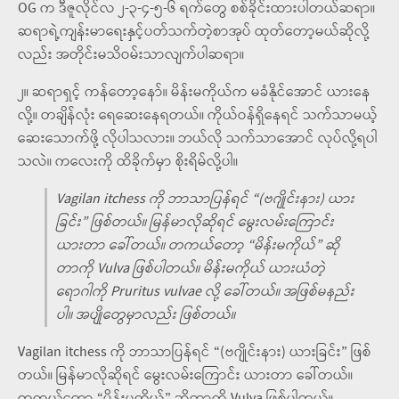
OG က ဒီဇူလိုင်လ ၂-၃-၄-၅-၆ ရက်တွေ စစ်ခိုင်းထားပါတယ်ဆရာ။
ဆရာရဲ့ကျန်းမာရေးနှင့်ပတ်သက်တဲ့စာအုပ် ထုတ်တော့မယ်ဆိုလို့
လည်း အတိုင်းမသိဝမ်းသာလျက်ပါဆရာ။
၂။ ဆရာရှင့် ကန်တော့နော်။ မိန်းမကိုယ်က မခံနိုင်အောင် ယားနေ
လို့။ တချိန်လုံး ရေဆေးနေရတယ်။ ကိုယ်ဝန်ရှိနေရင် သက်သာမယ့်
ဆေးသောက်ဖို့ လိုပါသလား။ ဘယ်လို သက်သာအောင် လုပ်လို့ရပါ
သလဲ။ ကလေးကို ထိခိုက်မှာ စိုးရိမ်လို့ပါ။
Vagilan itchess ကို ဘာသာပြန်ရင် “(ဗဂျိုင်းနား) ယား
ခြင်း” ဖြစ်တယ်။ မြန်မာလိုဆိုရင် မွေးလမ်းကြောင်း
ယားတာ ခေါ်တယ်။ တကယ်တော့ “မိန်းမကိုယ်” ဆို
တာကို Vulva ဖြစ်ပါတယ်။ မိန်းမကိုယ် ယားယံတဲ့
ရောဂါကို Pruritus vulvae လို့ ခေါ်တယ်။ အဖြစ်မနည်း
ပါ။ အပျိုတွေမှာလည်း ဖြစ်တယ်။
Vagilan itchess ကို ဘာသာပြန်ရင် “(ဗဂျိုင်းနား) ယားခြင်း” ဖြစ်
တယ်။ မြန်မာလိုဆိုရင် မွေးလမ်းကြောင်း ယားတာ ခေါ်တယ်။