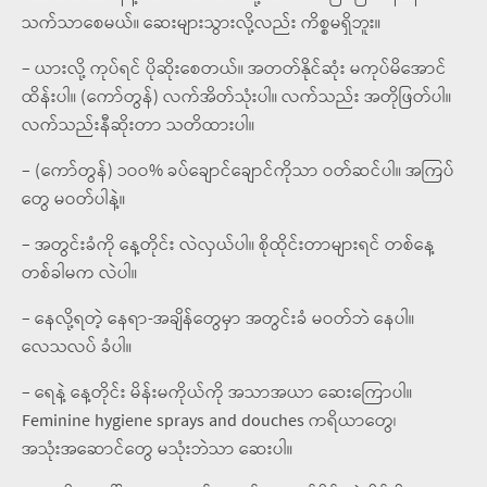
သက်သာစေမယ်။ ဆေးများသွားလို့လည်း ကိစ္စမရှိဘူး။
– ယားလို့ ကုပ်ရင် ပိုဆိုးစေတယ်။ အတတ်နိုင်ဆုံး မကုပ်မိအောင်
ထိန်းပါ။ (ကော်တွန်) လက်အိတ်သုံးပါ။ လက်သည်း အတိုဖြတ်ပါ။
လက်သည်းနီဆိုးတာ သတိထားပါ။
– (ကော်တွန်) ၁ဝဝ% ခပ်ချောင်ချောင်ကိုသာ ဝတ်ဆင်ပါ။ အကြပ်
တွေ မဝတ်ပါနဲ့။
– အတွင်းခံကို နေ့တိုင်း လဲလှယ်ပါ။ စိုထိုင်းတာများရင် တစ်နေ့
တစ်ခါမက လဲပါ။
– နေလို့ရတဲ့ နေရာ-အချိန်တွေမှာ အတွင်းခံ မဝတ်ဘဲ နေပါ။
လေသလပ် ခံပါ။
– ရေနဲ့ နေ့တိုင်း မိန်းမကိုယ်ကို အသာအယာ ဆေးကြောပါ။
Feminine hygiene sprays and douches ကရိယာတွေ၊
အသုံးအဆောင်တွေ မသုံးဘဲသာ ဆေးပါ။