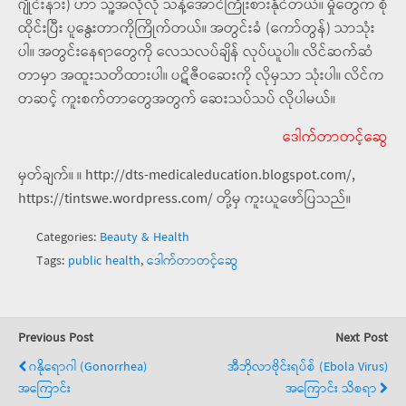
ဂျိုင်းနား) ဟာ သူ့အလိုလို သန့်အောင်ကြိုးစားနိုင်တယ်။ မှိုတွေက စို
ထိုင်းပြီး ပူနွေးတာကိုကြိုက်တယ်။ အတွင်းခံ (ကော်တွန်) သာသုံး
ပါ။ အတွင်းနေရာတွေကို လေသလပ်ချိန် လုပ်ယူပါ။ လိင်ဆက်ဆံ
တာမှာ အထူးသတိထားပါ။ ပဋိဇီဝဆေးကို လိုမှသာ သုံးပါ။ လိင်က
တဆင့် ကူးစက်တာတွေအတွက် ဆေးသပ်သပ် လိုပါမယ်။
ဒေါက်တာတင့်ဆွေ
မှတ်ချက်။ ။ http://dts-medicaleducation.blogspot.com/,
https://tintswe.wordpress.com/ တို့မှ ကူးယူဖော်ပြသည်။
Categories:
Beauty & Health
Tags:
public health
,
ဒေါက်တာတင့်ဆွေ
Previous Post
Next Post
ဂနိုရောဂါ (Gonorrhea)
အီဘိုလာဗိုင်းရပ်စ် (Ebola Virus)
အကြောင်း
အကြောင်း သိစရာ