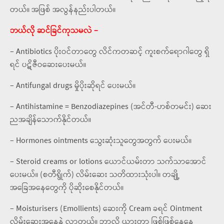
တယ်။ အဖြစ် အလွန်နည်းပါတယ်။
ဘယ်လို ဆင်ခြင်ကုသမလဲ –
– Antibiotics ပိုးဝင်တာတွေ လိင်ကတဆင့် ကူးစက်ရောဂါတွေ ရှိ
ရင် ပဋိဇီဝဆေးပေးမယ်။
– Antifungal drugs မှိုပိုးဆိုရင် ပေးမယ်။
– Antihistamine = Benzodiazepines (အင်တီ-ဟစ်တမင်း) ဆေး
ညအချိန်သောက်နိုင်တယ်။
– Hormones ointments သွေးဆုံးသူတွေအတွက် ပေးမယ်။
– Steroid creams or lotions ယောင်ယမ်းတာ သက်သာအောင်
ပေးမယ်။ (စတီရွိုက်) လိမ်းဆေး သတိထားသုံးပါ။ တချို့
အခြေအနေတွေကို ပိုဆိုးစေနိုင်တယ်။
– Moisturisers (Emollients) ဆေးကို Cream ခရင် Ointment
လိမ်းဆေးအနေနဲ့ လာတယ်။ ဘာလို့ ယားတာ ဖြစ်ဖြစ်နေနေ