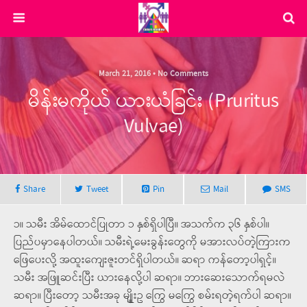
March 21, 2016 • No Comments
မိန်းမကိုယ် ယားယံခြင်း (Pruritus
Vulvae)
Share
Tweet
Pin
Mail
SMS
၁။ သမီး အိမ်ထောင်ပြုတာ ၁ နှစ်ရှိပါပြီ။ အသက်က ၃၆ နှစ်ပါ။
ပြည်ပမှာနေပါတယ်။ သမီးရဲ့မေးခွန်းတွေကို မအားလပ်တဲ့ကြားက
ဖြေပေးလို့ အထူးကျေးဇူးတင်ရှိပါတယ်။ ဆရာ ကန်တော့ပါရှင့်။
သမီး အဖြူဆင်းပြီး ယားနေလို့ပါ ဆရာ။ ဘားဆေးသောက်ရမလဲ
ဆရာ။ ပြီးတော့ သမီးအခု မျိုူးဥ ကြွေ မကြွေ စမ်းရတဲ့ရက်ပါ ဆရာ။