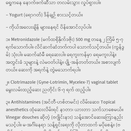
ရှေ့ကနေ နောက်ဖက်ဆီသာ တလမ်းသွား လှုပ်ရှားပါ။
– Yogurt (ရောဂတ်) ဒိန်ချဉ် စားသင့်တယ်။
– ကိုယ်အလေးချိန် များနေရင် ပိန်အောင်လုပ်ပါ။
၁။ Metronidazole (မက်ထရိုနိုက်ဒဇိုး) 500 mg တနေ့ ၂ ကြိမ် ၅-၇
ရက်သောက်ပါ။ လိင်ဆက်ဆံဘက်ကပါ သောက်သင့်တယ်။ (ကွန်ဒွ
မ်) သုံးပါ။ မဆက်ဆံမီ ရေဆေးပါ။ ရေကူးကန်မှာ ရေမကူးပါနဲ့။
အတွင်းခံ သူများနဲ့ လဲမဝတ်ပါနဲ့။ ပျို့-အန်တတ်တယ်။ အစားပျက်
တယ်။ ဆေးကို အရက်နဲ့ တွဲမသောက်ရပါ။
၂။ Clotrimazole (Gyne-Lotrimin, Mycelex-7) vaginal tablet
မွေးလမ်းထည့်ဆေး ညတိုင်း ၆-၇ ရက် ထည့်ပါ။
၃။ Antihistamines (အင်တီ-ဟစ်တမင်း) လိမ်းဆေး၊ Topical
anesthetics ထုံဆေးလိမ်းရင် နာတာ၊ ယားတာ သက်သာစေမယ်။
Vinegar douches ဆိုတဲ့ (ဗဂျိုင်းနား) သန့်အောင်ဆေးကြောနည်း
မသင့်ပါ။ မ-အင်္ဂါနေရာ သန့်ရှင်းရေးကို လိုတာထက် မပိုစေနဲ့။ (ဗ