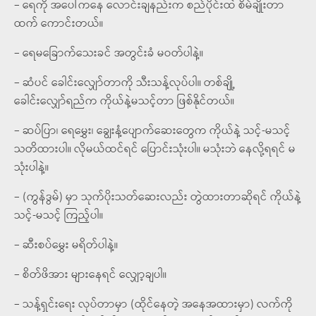
– ရေကို အပေါ်ကနေ လောင်းချနည်းက စည်ပိုင်းထဲ စိမ်ချိုးတာ
ထက် ကောင်းတယ်။
– ရေမခြောက်သေးခင် အတွင်းခံ မဝတ်ပါနဲ့။
– ဆံပင် ခေါင်းလျှော်တာကို သီးသန့်လုပ်ပါ။ တစ်ချို့
ခေါင်းလျှော်ရည်က ကိုယ်နဲ့မသင့်တာ ဖြစ်နိုင်တယ်။
– ဆပ်ပြာ၊ ရေမွှေး၊ ချွေးနံ့ပျောက်ဆေးတွေက ကိုယ်နဲ့ သင့်-မသင့်
သတိထားပါ။ လိုမယ်ထင်ရင် ပြောင်းသုံးပါ။ မသုံးဘဲ နေလို့ရရင် မ
သုံးပါနဲ့။
– (ကွန်ဒွမ်) မှာ သုက်ပိုးသတ်ဆေးလည်း တွဲထားတာဆိုရင် ကိုယ်နဲ့
သင့်-မသင့် ကြည့်ပါ။
– ဆီးစပ်မွှေး မရိတ်ပါနဲ့။
– စိတ်ဖိအား များနေရင် လျှော့ချပါ။
– သန့်ရှင်းရေး လုပ်တာမှာ (ထိုင်နေတဲ့ အနေအထားမှာ) လက်ကို