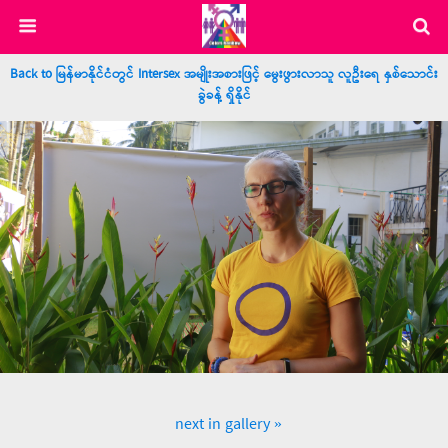
Back to မြန်မာနိုင်ငံတွင် Intersex အမျိုးအစားဖြင့် မွေးဖွားလာသူ လူဦးရေ နှစ်သောင်း
ခွဲခန့် ရှိနိုင်
next in gallery »