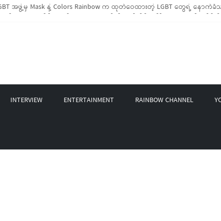
BT အဖွဲ့မှ Mask နဲ့ Colors Rainbow က ထုတ်ဝေထားတဲ့ LGBT တွေရဲ့ နောက်ခံသမ
 LGBTIQ အိမ်ထောင်စု (၁၀၀၀)ကျော်ကို ကျပ်သိန်းပေါင်း(၄၀၀)ကျော်တန်ဖိုးရှိ မီးဖိ
့ LGBT Rights Network တို့ပူးပေါင်း၍ COVID-19 ကာလအတွင်း LGBTIQ+ အိမ်ထောင်စု
 နဲ့ Non-LGBT တစ်ရာကျော်ကို Myeik LGBT Institute မှ ဆန်နဲ့ စားသောက်စရာများ
စက်တင်ဘာလအတွင်း အွန်လိုင်းသင်တန်းနှစ်ခု ဖွင့်လှစ်ပေးနိုင်ခဲ့
INTERVIEW
ENTERTAINMENT
RAINBOW CHANNEL
Y