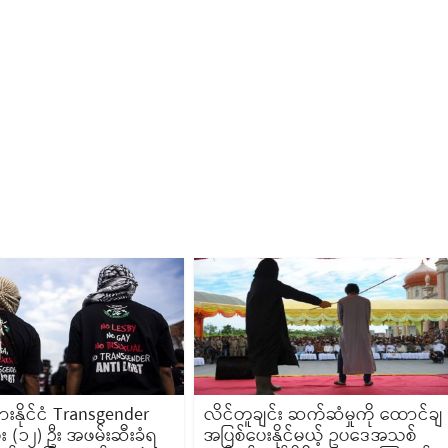
ရှားနိုင်ငံ Transgender
လိင်တူချင်း ဆက်ဆံမှုကို ထောင်ချ
ီး (၁၂) ဦး အဖမ်းဆီးခံရ
အပြစ်ပေးနိုင်မယ့် ဥပဒေအသစ်