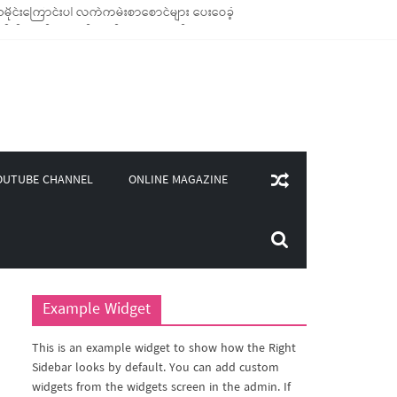
ိုင်းကြောင်းပါ လက်ကမ်းစာစောင်များ ပေးဝေခဲ့
ုချောင်သုံး ကုန်ပစ္စည်းများ ထောက်ပံ့ခဲ့
(၄၀၀)ကျော်ကို မီးဖိုချောင် သုံးပစ္စည်းများ ထောက်ပံ့
လှူဒါန်း
ONLINE MAGAZINE
OUTUBE CHANNEL
Example Widget
This is an example widget to show how the Right
Sidebar looks by default. You can add custom
widgets from the widgets screen in the admin. If