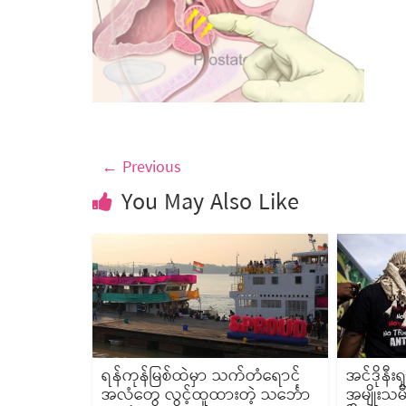
← Previous
You May Also Like
ရန်ကုန်မြစ်ထဲမှာ သက်တံရောင်
အင်ဒိုနီး
အလံတွေ လွင့်ထူထားတဲ့ သင်္ဘော
အမျိုးသမ