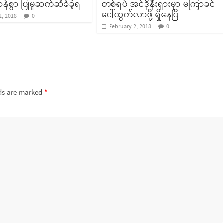
ဆန်စွာ ပြုမူဆက်ဆံခံခဲ့ရ
တစ်ရပ် အင်ဒိုနီးရှားမှာ မကြာခင်
ပေါ်ထွက်လာဖို့ ရှိနေပြီ
2, 2018
0
February 2, 2018
0
lds are marked
*