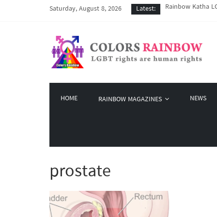
Rainbow Katha LG
Saturday, August 8, 2026
Latest:
COVID-19 ကာလအတွင်း
Colors Rainbow နဲ
မြိုတ်မြို့က LGBT
Colors Rainbow မှ 
HOME
NEWS
RAINBOW MAGAZINES
prostate