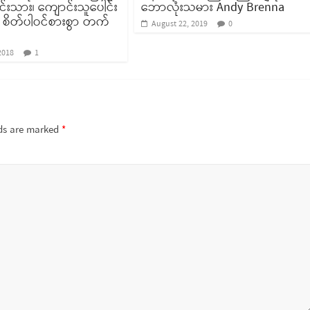
င်းသား၊ ကျောင်းသူပေါင်း
ဘောလုံးသမား Andy Brenna
ြီး စိတ်ပါဝင်စားစွာ တက်
August 22, 2019
0
2018
1
lds are marked
*