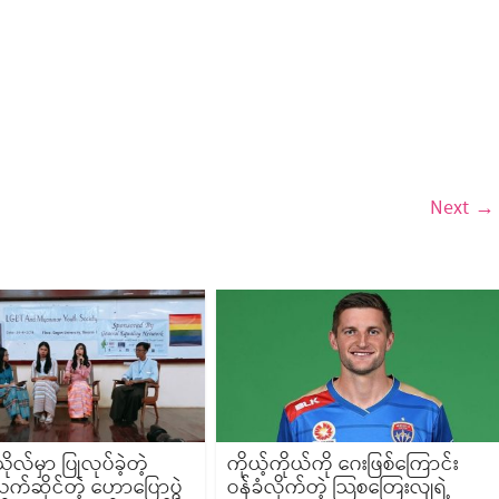
Next →
ိုလ်မှာ ပြုလုပ်ခဲ့တဲ့
ကိုယ့်ကိုယ်ကို ဂေးဖြစ်ကြောင်း
သက်ဆိုင်တဲ့ ဟောပြောပွဲ
ဝန်ခံလိုက်တဲ့ သြစတြေးလျရဲ့