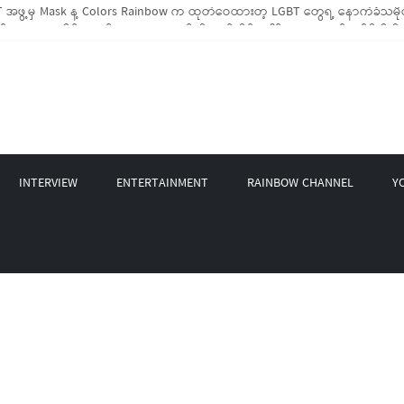
အဖွဲ့မှ Mask နဲ့ Colors Rainbow က ထုတ်ဝေထားတဲ့ LGBT တွေရဲ့ နောက်ခံသမိုင
BTIQ အိမ်ထောင်စု (၁၀၀၀)ကျော်ကို ကျပ်သိန်းပေါင်း(၄၀၀)ကျော်တန်ဖိုးရှိ မီးဖိုချ
GBT Rights Network တို့ပူးပေါင်း၍ COVID-19 ကာလအတွင်း LGBTIQ+ အိမ်ထောင်စု(၄
့ Non-LGBT တစ်ရာကျော်ကို Myeik LGBT Institute မှ ဆန်နဲ့ စားသောက်စရာများလှ
တင်ဘာလအတွင်း အွန်လိုင်းသင်တန်းနှစ်ခု ဖွင့်လှစ်ပေးနိုင်ခဲ့
INTERVIEW
ENTERTAINMENT
RAINBOW CHANNEL
Y