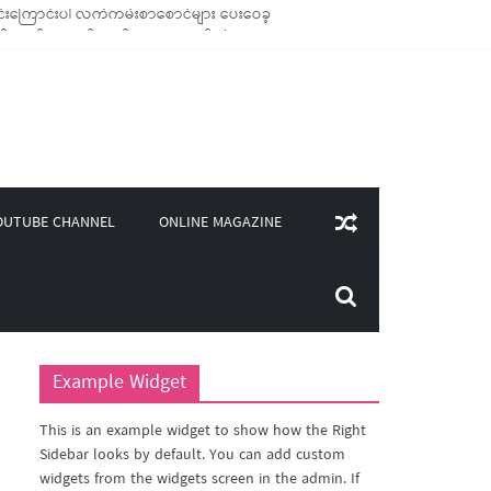
်းကြောင်းပါ လက်ကမ်းစာစောင်များ ပေးဝေခဲ့
ောင်သုံး ကုန်ပစ္စည်းများ ထောက်ပံ့ခဲ့
၀၀)ကျော်ကို မီးဖိုချောင် သုံးပစ္စည်းများ ထောက်ပံ့
ူဒါန်း
ONLINE MAGAZINE
OUTUBE CHANNEL
Example Widget
This is an example widget to show how the Right
Sidebar looks by default. You can add custom
widgets from the widgets screen in the admin. If