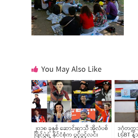
You May Also Like
၂၀၁၈ ခုနှစ် ဆောင်းရာသီ အိုလံပစ်
ဒဂုံတက္ကသ
ပြိုင်ပွဲရဲ့ နိုင်ငံစုံက ပွင့်ပွင့်လင်း
LGBT နဲ့