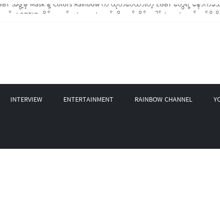
 LGBTIQ အိမ်ထောင်စု (၁၀၀၀)ကျော်ကို ကျပ်သိန်းပေါင်း(၄၀၀)ကျော်တန်ဖိုးရှိ မီးဖိ
့ LGBT Rights Network တို့ပူးပေါင်း၍ COVID-19 ကာလအတွင်း LGBTIQ+ အိမ်ထောင်စု
 နဲ့ Non-LGBT တစ်ရာကျော်ကို Myeik LGBT Institute မှ ဆန်နဲ့ စားသောက်စရာများ
စက်တင်ဘာလအတွင်း အွန်လိုင်းသင်တန်းနှစ်ခု ဖွင့်လှစ်ပေးနိုင်ခဲ့
INTERVIEW
ENTERTAINMENT
RAINBOW CHANNEL
Y