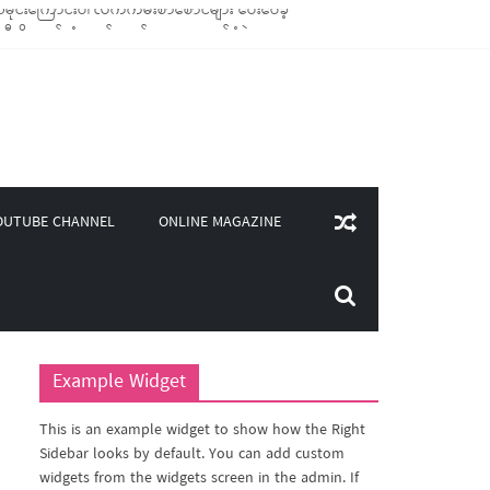
ုချောင်သုံး ကုန်ပစ္စည်းများ ထောက်ပံ့ခဲ့
(၄၀၀)ကျော်ကို မီးဖိုချောင် သုံးပစ္စည်းများ ထောက်ပံ့
လှူဒါန်း
ONLINE MAGAZINE
OUTUBE CHANNEL
Example Widget
This is an example widget to show how the Right
Sidebar looks by default. You can add custom
widgets from the widgets screen in the admin. If