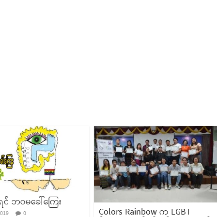
းရင် ဘဝမခေါ်ကြေး
Colors Rainbow က LGBT
2019
0