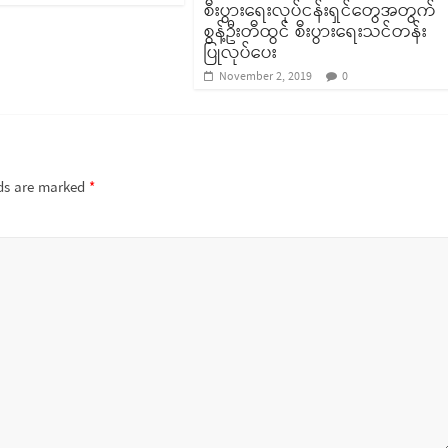
စီးပွားရေးလုပ်ငန်းရှင်တွေအတွက်
စွန့်ဦးတီထွင် စီးပွားရေးသင်တန်း
ပြုလုပ်ပေး
November 2, 2019
0
lds are marked
*