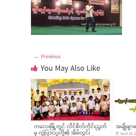
← Previous
You May Also Like
ကလေးမြို့တွင် လိင်စိတ်ကိုင်းညွတ်
အချိုမျာ
မှု ကွဲပြားသူတို့၏ အိမ်တွင်း
April 24, 