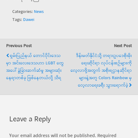
Categories:
News
Tags:
Dawei
Previous Post
Next Post
ရှမ်းပြည်နယ် တောင်ပိုင်းဒေသ
ဒိန်းမတ်နိုင်ငံသို့ တရားဥပဒေစိုးမိုး
မှာ အင်းလေးဒေသဟာ LGBT တွေ
ရေးဆိုင်ရာ လုပ်ငန်းစဉ်များကို
အပေါ် ခွဲခြားဆက်ဆံမှု အများဆုံး
လေ့လာဖို့အတွက် အစိုးရဌာနဆိုင်ရာ
နေရာတစ်ခု ဖြစ်နေတယ်လို့ သိရ
များနဲ့အတူ Colors Rainbow မှ
လေ့လာရေးခရီး သွားရောက်ခဲ့
Leave a Reply
Your email address will not be published.
Required