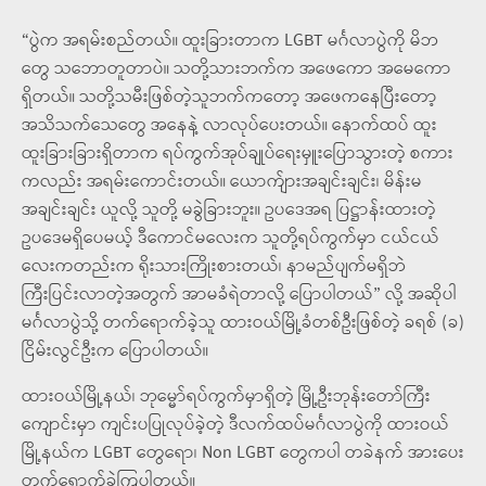
“ပွဲက အရမ်းစည်တယ်။ ထူးခြားတာက LGBT မင်္ဂလာပွဲကို မိဘ
တွေ သဘောတူတာပဲ။ သတို့သားဘက်က အဖေကော အမေကော
ရှိတယ်။ သတို့သမီးဖြစ်တဲ့သူဘက်ကတော့ အဖေကနေပြီးတော့
အသိသက်သေတွေ အနေနဲ့ လာလုပ်ပေးတယ်။ နောက်ထပ် ထူး
ထူးခြားခြားရှိတာက ရပ်ကွက်အုပ်ချုပ်ရေးမှူးပြောသွားတဲ့ စကား
ကလည်း အရမ်းကောင်းတယ်။ ယောက်ျားအချင်းချင်း၊ မိန်းမ
အချင်းချင်း ယူလို့ သူတို့ မခွဲခြားဘူး။ ဥပဒေအရ ပြဋ္ဌာန်းထားတဲ့
ဥပဒေမရှိပေမယ့် ဒီကောင်မလေးက သူတို့ရပ်ကွက်မှာ ငယ်ငယ်
လေးကတည်းက ရိုးသားကြိုးစားတယ်၊ နာမည်ပျက်မရှိဘဲ
ကြီးပြင်းလာတဲ့အတွက် အာမခံရဲတာလို့ ပြောပါတယ်” လို့ အဆိုပါ
မင်္ဂလာပွဲသို့ တက်ရောက်ခဲ့သူ ထားဝယ်မြို့ခံတစ်ဦးဖြစ်တဲ့ ခရစ် (ခ)
ငြိမ်းလွင်ဦးက ပြောပါတယ်။
ထားဝယ်မြို့နယ်၊ ဘုမ္မော်ရပ်ကွက်မှာရှိတဲ့ မြို့ဦးဘုန်းတော်ကြီး
ကျောင်းမှာ ကျင်းပပြုလုပ်ခဲ့တဲ့ ဒီလက်ထပ်မင်္ဂလာပွဲကို ထားဝယ်
မြို့နယ်က LGBT တွေရော၊ Non LGBT တွေကပါ တခဲနက် အားပေး
တက်ရောက်ခဲ့ကြပါတယ်။