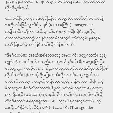
၂၀၁၈ ခုနှစ်၊ မေလ (၈) ရက်နေ့က ခမ်းခမ်းနားနား ကျင်းပခဲ့တယ်
လို့ သိရပါတယ်။
ထားဝယ်မြို့ပေါ်မှာ နေထိုင်ကြတဲ့ သတို့သား မောင်မျိုးမင်းဝင်းနဲ့
သတို့သမီးဖြစ်သူ သီရိသရဖီ (ခ) သားကြီး (Transgender
အမျိုးသမီး) တို့ဟာ ငယ်သူငယ်ချင်းတွေ ဖြစ်ကြပြီး သူတို့ရဲ့
လက်ထပ်မင်္ဂလာပွဲဟာ နှစ်ဘက်မိဘတွေရဲ့ တိုက်တွန်းမှုတွေနဲ့
အညီ ပြုလုပ်ခဲ့တာ ဖြစ်တယ်လို့ ပြောပါတယ်။
“ဒီမင်္ဂလာပွဲမှာ အခက်အခဲတွေတော့ အများကြီး တွေ့ရတယ်။ သူနဲ့
ကျွန်မနဲ့က ငယ်ငယ်ကတည်းက သူငယ်ချင်းပါ။ မိဘတွေပြောပြီး
ဇာတ်ပွဲသွားကြည့်တဲ့အခါ အဲညက သူငယ်ချင်းတွေ အိမ်မှာ အိပ်ဖြစ်
လိုက်တယ်။ အဲ့တာကို ခိုးပြေးတယ်လို့ သတင်းတွေ ထွက်လာ
တယ်။ မိဘတွေက မယူလို့ မဖြစ်ဘူး ယူလို့ ပြောတယ်။ ဒါကြောင့်
မိဘတွေက စီစဉ်လိုက်တာပါ။ ဒီပွဲကို ပတ်ဝန်းကျင်က ပြောတဲ့သူ
တွေ ရှိသလို အားပေးတဲ့သူလည်း ရှိပါတယ်။ ပွဲက အရမ်းစည်လို့
ထိုင်ဖို့တောင် နေရာမရှိဘူး။ LGBT သူငယ်ချင်းတွေကောပဲ” လို့
သတို့သမီးဖြစ်တဲ့ သီရိသရဖီ (ခ) သားကြီး (Transgender