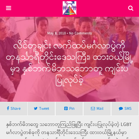
May 9, 2018 • No Comments
လိင်တူချင်း လက်ထပ်မင်္ဂလာပွဲကို
တနင်္သာရီတိုင်းဒေသကြီး၊ ထားဝယ်မြို့
မှာ နှစ်ဘက်မိဘသဘောတူ ကျင်းပ
ပြုလုပ်ခဲ့
Share
Tweet
Pin
Mail
SMS
နှစ်ဘက်မိဘတွေ သဘောတူကြည်ဖြူပြီး ကျင်းပပြုလုပ်ခဲ့တဲ့ LGBT
မင်္ဂလာပွဲတစ်ခုကို တနသာင်္ရီတိုင်းဒေသကြီး ထားဝယ်မြို့နယ်မှာ