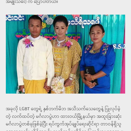
အမျိုးသမီး) က ပြောပါတယ်။
အခုလို LGBT တွေရဲ့ နှစ်ဘက်မိဘ အသိသက်သေတွေနဲ့ ပြုလုပ်ခဲ့
တဲ့ လက်ထပ်တဲ့ မင်္ဂလာပွဲဟာ ထားဝယ်မြို့နယ်မှာ အထူးခြားဆုံး
မင်္ဂလာပွဲတစ်ခုဖြစ်ခဲ့ပြီး ရပ်ကွက်အုပ်ချုပ်ရေးဆိုင်ရာ တာဝန်ရှိသူ