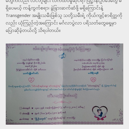
တွေကလည်း လိင်တူချင်း လက်ထပ်မှုဆိုင်ရာ ပြဋ္ဌာန်းဥပဒေတွေ မ
ရှိပေမယ့် ကန့်ကွက်စရာ၊ ခွဲခြားဆက်ဆံဖို့ မရှိကြောင်းနဲ့
Transgender အမျိုးသမီးဖြစ်သူ သတို့သမီးရဲ့ ကိုယ်ကျင့်စာရိတ္တကို
လည်း ယုံကြည်တဲ့အကြောင်း မင်္ဂလာပွဲလာ ပရိသတ်တွေရှေ့မှာ
ပြောဆိုခဲ့တယ်လို့ သိရပါတယ်။