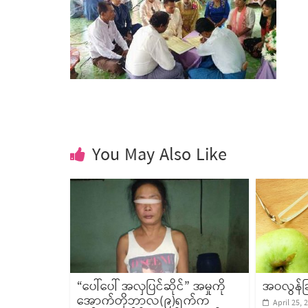
You May Also Like
“ပေါ်ပေါ် အလှပြင်ဆိုင်” အမှုကို
အဝလွန်ခြင
အောက်တိုဘာလ(၉)ရက်က
April 25, 