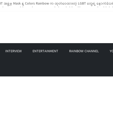
 အဖွဲ့မှ Mask နဲ့ Colors Rainbow က ထုတ်ဝေထားတဲ့ LGBT တွေရဲ့ နောက်ခံသမိ
LGBTIQ အိမ်ထောင်စု (၁၀၀၀)ကျော်ကို ကျပ်သိန်းပေါင်း(၄၀၀)ကျော်တန်ဖိုးရှိ မီးဖို
LGBT Rights Network တို့ပူးပေါင်း၍ COVID-19 ကာလအတွင်း LGBTIQ+ အိမ်ထောင်စု(
ဲ့ Non-LGBT တစ်ရာကျော်ကို Myeik LGBT Institute မှ ဆန်နဲ့ စားသောက်စရာများလ
က်တင်ဘာလအတွင်း အွန်လိုင်းသင်တန်းနှစ်ခု ဖွင့်လှစ်ပေးနိုင်ခဲ့
INTERVIEW
ENTERTAINMENT
RAINBOW CHANNEL
Y