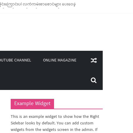
ုင်းကြောင်းပါ လက်ကမ်းစာစောင်များ ပေးဝေခဲ့
ချောင်သုံး ကုန်ပစ္စည်းများ ထောက်ပံ့ခဲ့
၄၀၀)ကျော်ကို မီးဖိုချောင် သုံးပစ္စည်းများ ထောက်ပံ့
ှူဒါန်း
ONLINE MAGAZINE
OUTUBE CHANNEL
Example Widget
This is an example widget to show how the Right
Sidebar looks by default. You can add custom
widgets from the widgets screen in the admin. If