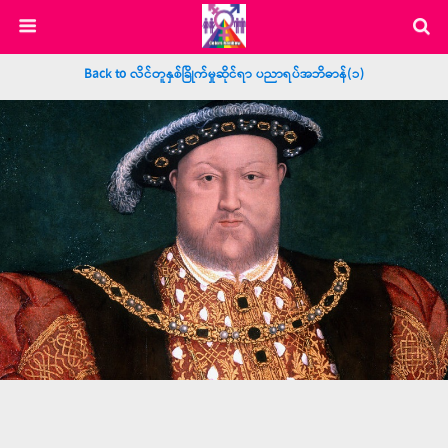
Back to လိင်တူနှစ်ခြိုက်မှုဆိုင်ရာ ပညာရပ်အဘိဓာန်(၁)