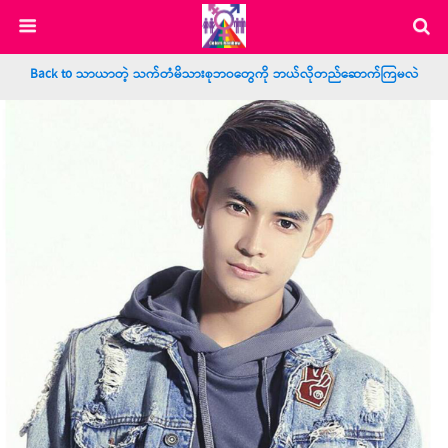
Back to သာယာတဲ့ သက်တံမိသားစုဘဝတွေကို ဘယ်လိုတည်ဆောက်ကြမလဲ