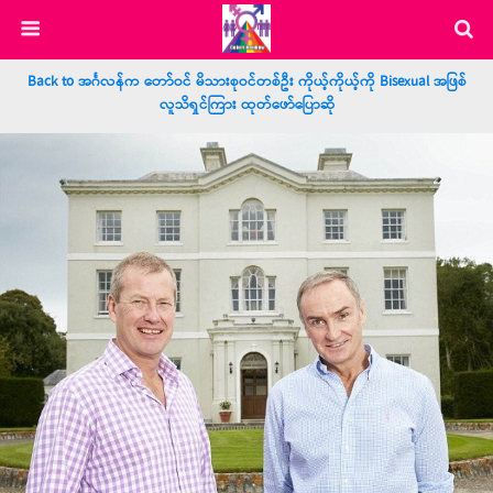
Back to အင်္ဂလန်က တော်ဝင် မိသားစုဝင်တစ်ဦး ကိုယ့်ကိုယ့်ကို Bisexual အဖြစ်
လူသိရှင်ကြား ထုတ်ဖော်ပြောဆို