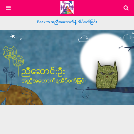
Back to အညှီအဟောက်နဲ့ အိပ်စက်ခြင်း