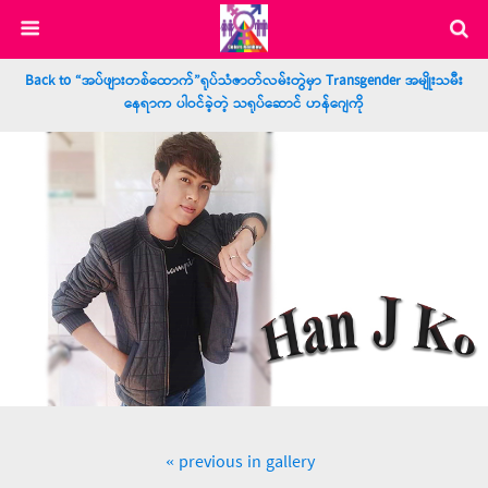
Back to “အပ်ဖျားတစ်ထောက်”ရုပ်သံဇာတ်လမ်းတွဲမှာ Transgender အမျိုးသမီး
နေရာက ပါဝင်ခဲ့တဲ့ သရုပ်ဆောင် ဟန်ဂျေကို
« previous in gallery