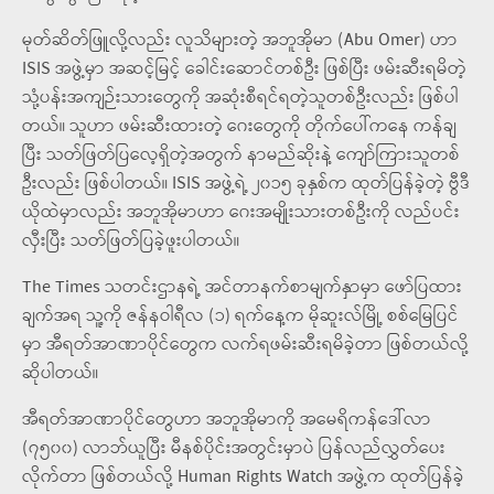
မုတ်ဆိတ်ဖြူလို့လည်း လူသိများတဲ့ အဘူအိုမာ (Abu Omer) ဟာ
ISIS အဖွဲ့မှာ အဆင့်မြင့် ခေါင်းဆောင်တစ်ဦး ဖြစ်ပြီး ဖမ်းဆီးရမိတဲ့
သုံ့ပန်းအကျဉ်းသားတွေကို အဆုံးစီရင်ရတဲ့သူတစ်ဦးလည်း ဖြစ်ပါ
တယ်။ သူဟာ ဖမ်းဆီးထားတဲ့ ဂေးတွေကို တိုက်ပေါ်ကနေ ကန်ချ
ပြီး သတ်ဖြတ်ပြလေ့ရှိတဲ့အတွက် နာမည်ဆိုးနဲ့ ကျော်ကြားသူတစ်
ဦးလည်း ဖြစ်ပါတယ်။ ISIS အဖွဲ့ရဲ့ ၂၀၁၅ ခုနှစ်က ထုတ်ပြန်ခဲ့တဲ့ ဗွီဒီ
ယိုထဲမှာလည်း အဘူအိုမာဟာ ဂေးအမျိုးသားတစ်ဦးကို လည်ပင်း
လှီးပြီး သတ်ဖြတ်ပြခဲ့ဖူးပါတယ်။
The Times သတင်းဌာနရဲ့ အင်တာနက်စာမျက်နှာမှာ ဖော်ပြထား
ချက်အရ သူ့ကို ဇန်နဝါရီလ (၁) ရက်နေ့က မိုဆူးလ်မြို့ စစ်မြေပြင်
မှာ အီရတ်အာဏာပိုင်တွေက လက်ရဖမ်းဆီးရမိခဲ့တာ ဖြစ်တယ်လို့
ဆိုပါတယ်။
အီရတ်အာဏာပိုင်တွေဟာ အဘူအိုမာကို အမေရိကန်ဒေါ်လာ
(၇၅၀၀) လာဘ်ယူပြီး မီနစ်ပိုင်းအတွင်းမှာပဲ ပြန်လည်လွှတ်ပေး
လိုက်တာ ဖြစ်တယ်လို့ Human Rights Watch အဖွဲ့က ထုတ်ပြန်ခဲ့