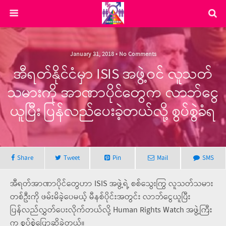
January 31, 2018 • No Comments
အီရတ်နိုင်ငံမှာ ISIS အဖွဲ့ဝင် လူသတ်
သမားကို အာဏာပိုင်တွေက လာဘ်ငွေ
ယူပြီး ပြန်လည်ပေးခဲ့တယ်လို့ စွပ်စွဲခံရ
Share
Tweet
Pin
Mail
SMS
အီရတ်အာဏာပိုင်တွေဟာ ISIS အဖွဲ့ရဲ့ စစ်သွေးကြွ လူသတ်သမား
တစ်ဦးကို ဖမ်းမိခဲ့ပေမယ့် မီနစ်ပိုင်းအတွင်း လာဘ်ငွေယူပြီး
ပြန်လည်လွှတ်ပေးလိုက်တယ်လို့ Human Rights Watch အဖွဲ့ကြီး
က စွပ်စွဲပြောဆိုခဲ့တယ်။