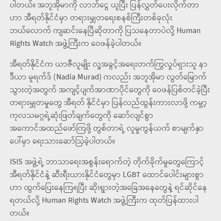
ပါတယ်။ အဘူအိုမာကို လာဘ်ငွေ ယူပြီး ပြန်လွှတ်ပေးလိုက်တာ
ဟာ အီရတ်နိုင်ငံမှာ တရားမျှတရေးစနစ်ကြီးတစ်ခုလုံး
ဘယ်လောက် ကျဆင်းနေပြီဆိုတာကို ပြသနေတာပဲလို့ Human
Rights Watch အဖွဲ့ကြီးက ဝေဖန်ခဲ့ပါတယ်။
အီရတ်နိုင်ငံက ယာဇီလူမျိုး လူ့အခွင့်အရေးတက်ကြွလှုပ်ရှားသူ နာ
ဒီယာ မူရက်ဒ် (Nadia Murad) ကလည်း အဘူအိုမာ လွတ်မြောက်
သွားတဲ့အတွက် အကျင့်ပျက်အာဏာပိုင်တွေကို ဝေဖန်ပြစ်တင်ခဲ့ပြီး
တရားမျှတမှုတွေ အီရတ် နိုင်ငံမှာ ပြန်လည်ထွန်းကားလာဖို့ ကမ္ဘာ့
ကုလသမဂ္ဂရဲ့ဆုံးဖြတ်ချက်တွေကို ဆော်လျင်စွာ
အကောင်အထည်ဖော်ကြဖို့ တွစ်တာရဲ့ လူမှုကွန်ယက် စာမျက်နှာ
ပေါ်မှာ ရေးသားဆော်ဩခဲ့ပါတယ်။
ISIS အဖွဲ့ရဲ့ ဘာသာရေးအစွန်းရောက်တဲ့ တိုက်ခိုက်မှုတွေကြောင့်
အီရတ်နိုင်ငံနဲ့ ဆီးရီးယားနိုင်ငံတွေမှာ LGBT ထောင်ပေါင်းများစွာ
ဟာ ထွက်ပြေးနေကြရပြီး ဆိုးရွားတဲ့အခြေအနေတွေနဲ့ ရင်ဆိုင်နေ
ရတယ်လို့ Human Rights Watch အဖွဲ့ကြီးက ထုတ်ပြန်ထားပါ
တယ်။