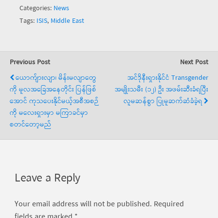
Categories:
News
Tags:
ISIS
,
Middle East
Previous Post
Next Post
ယောက်ျားလျာ၊ မိန်းမလျာတွေ
အင်ဒိုနီးရှားနိုင်ငံ Transgender
ကို မူလအခြေအနေတိုင်း ပြန်ဖြစ်
အမျိုးသမီး (၁၂) ဦး အဖမ်းဆီးခံရပြီး
အောင် ကုသပေးနိုင်မယ့်အစီအစဉ်
လူမဆန်စွာ ပြုမူဆက်ဆံခံခဲ့ရ
ကို မလေးရှားမှာ မကြာခင်မှာ
စတင်တော့မည်
Leave a Reply
Your email address will not be published.
Required
fields are marked
*