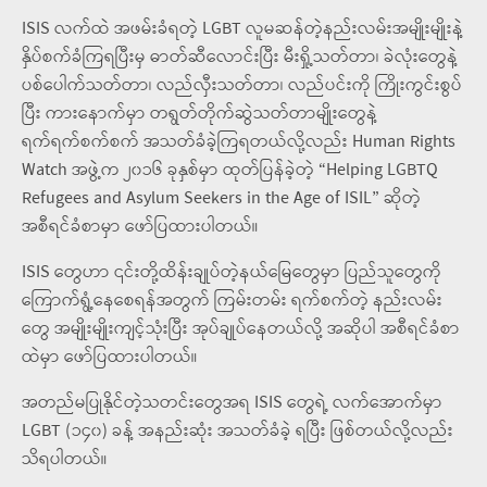
ISIS လက်ထဲ အဖမ်းခံရတဲ့ LGBT လူမဆန်တဲ့နည်းလမ်းအမျိုးမျိုးနဲ့
နှိပ်စက်ခံကြရပြီးမှ ဓာတ်ဆီလောင်းပြီး မီးရှို့သတ်တာ၊ ခဲလုံးတွေနဲ့
ပစ်ပေါက်သတ်တာ၊ လည်လှီးသတ်တာ၊ လည်ပင်းကို ကြိုးကွင်းစွပ်
ပြီး ကားနောက်မှာ တရွတ်တိုက်ဆွဲသတ်တာမျိုးတွေနဲ့
ရက်ရက်စက်စက် အသတ်ခံခဲ့ကြရတယ်လို့လည်း Human Rights
Watch အဖွဲ့က ၂၀၁၆ ခုနှစ်မှာ ထုတ်ပြန်ခဲ့တဲ့ “Helping LGBTQ
Refugees and Asylum Seekers in the Age of ISIL” ဆိုတဲ့
အစီရင်ခံစာမှာ ဖော်ပြထားပါတယ်။
ISIS တွေဟာ ၎င်းတို့ထိန်းချုပ်တဲ့နယ်မြေတွေမှာ ပြည်သူတွေကို
ကြောက်ရွံ့နေစေရန်အတွက် ကြမ်းတမ်း ရက်စက်တဲ့ နည်းလမ်း
တွေ အမျိုးမျိုးကျင့်သုံးပြီး အုပ်ချုပ်နေတယ်လို့ အဆိုပါ အစီရင်ခံစာ
ထဲမှာ ဖော်ပြထားပါတယ်။
အတည်မပြုနိုင်တဲ့သတင်းတွေအရ ISIS တွေရဲ့ လက်အောက်မှာ
LGBT (၁၄၀) ခန့် အနည်းဆုံး အသတ်ခံခဲ့ ရပြီး ဖြစ်တယ်လို့လည်း
သိရပါတယ်။