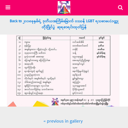
Back to ၂၀၁၈ခုနှစ်ရဲ့ ဒုတိယအကြိမ်မြောက် ဝဿန် LGBT ရသစာပေ(ဝတ္တု
တို)ပြိုင်ပွဲ ဆုရစာရင်းထုတ်ပြန်
« previous in gallery