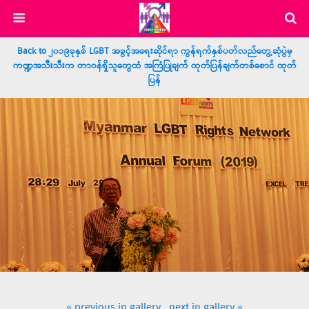
Back to ၂၀၁၉ခုနှစ် LGBT အခွင့်အရေးဆိုင်ရာ ကွန်ရက်နှစ်ပတ်လည်တွေ့ဆုံပွဲမှ
ကဏ္ဍအသီးသီးက တာဝန်ရှိသူတွေထံ အကြံပြုချက် ထုတ်ပြန်ချက်တစ်စောင် ထုတ်
ပြန်
« previous in gallery
next in gallery »