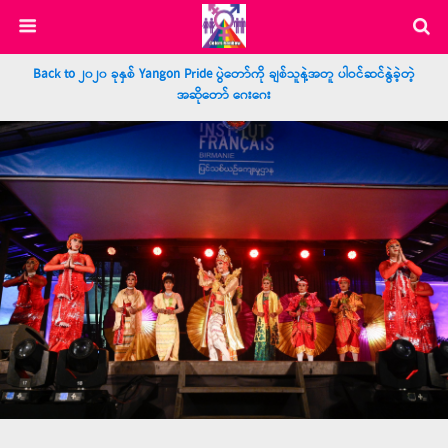
Back to ၂၀၂၀ ခုနှစ် Yangon Pride ပွဲတော်ကို ချစ်သူနဲ့အတူ ပါဝင်ဆင်နွဲခဲ့တဲ့
အဆိုတော် ဂေးဂေး