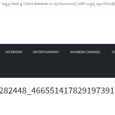
အဖွဲ့မှ Mask နဲ့ Colors Rainbow က ထုတ်ဝေထားတဲ့ LGBT တွေရဲ့ နောက်ခံသမိုင
BTIQ အိမ်ထောင်စု (၁၀၀၀)ကျော်ကို ကျပ်သိန်းပေါင်း(၄၀၀)ကျော်တန်ဖိုးရှိ မီးဖိုချ
GBT Rights Network တို့ပူးပေါင်း၍ COVID-19 ကာလအတွင်း LGBTIQ+ အိမ်ထောင်စု(၄
့ Non-LGBT တစ်ရာကျော်ကို Myeik LGBT Institute မှ ဆန်နဲ့ စားသောက်စရာများလှ
တင်ဘာလအတွင်း အွန်လိုင်းသင်တန်းနှစ်ခု ဖွင့်လှစ်ပေးနိုင်ခဲ့
INTERVIEW
ENTERTAINMENT
RAINBOW CHANNEL
Y
282448_466551417829197391