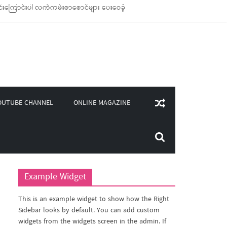
်းကြောင်းပါ လက်ကမ်းစာစောင်များ ပေးဝေခဲ့
ောင်သုံး ကုန်ပစ္စည်းများ ထောက်ပံ့ခဲ့
၀၀)ကျော်ကို မီးဖိုချောင် သုံးပစ္စည်းများ ထောက်ပံ့
ူဒါန်း
ONLINE MAGAZINE
OUTUBE CHANNEL
Example Widget
This is an example widget to show how the Right
Sidebar looks by default. You can add custom
widgets from the widgets screen in the admin. If