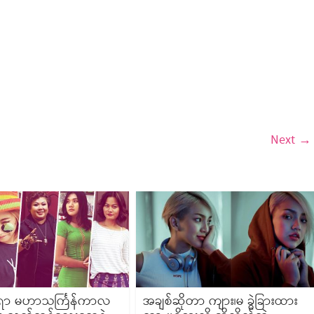
Next →
ိုးရာ မဟာသင်္ကြန်ကာလ
အချစ်ဆိုတာ ကျား၊မ ခွဲခြားထား