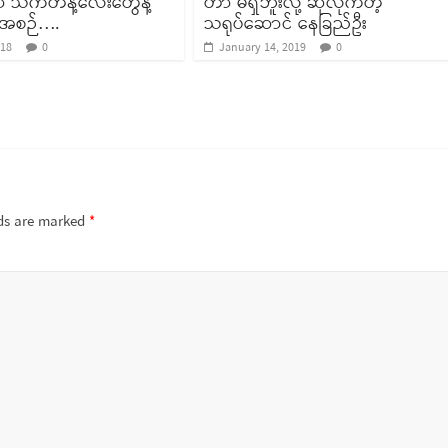
ှာ သက်တန့်လေးတွေနဲ့
တာ မရှိဘူးလို့ ဆိုလိုက်တဲ့
စီအစဉ်….
သရုပ်ဆောင် နေခြည်ဦး
018
0
January 14, 2019
0
lds are marked
*