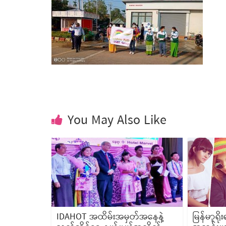
You May Also Like
IDAHOT အထိမ်းအမှတ်အနေနဲ့
မြန်မာ့ရ