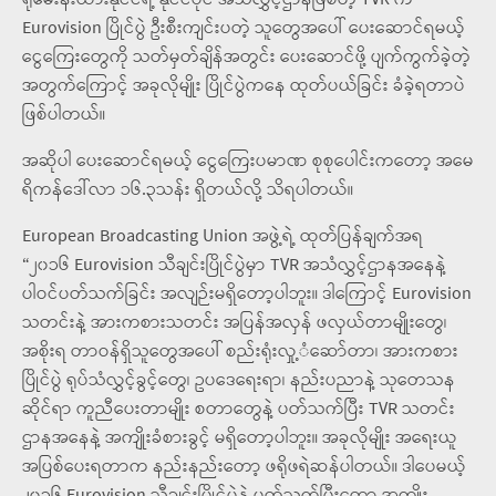
ရိုမေးနီးယားနိုင်ငံရဲ့ နိုင်ငံပိုင် အသံလွှင့်ဌာနဖြစ်တဲ့ TVR က
Eurovision ပြိုင်ပွဲ ဦးစီးကျင်းပတဲ့ သူတွေအပေါ် ပေးဆောင်ရမယ့်
ငွေကြေးတွေကို သတ်မှတ်ချိန်အတွင်း ပေးဆောင်ဖို့ ပျက်ကွက်ခဲ့တဲ့
အတွက်ကြောင့် အခုလိုမျိုး ပြိုင်ပွဲကနေ ထုတ်ပယ်ခြင်း ခံခဲ့ရတာပဲ
ဖြစ်ပါတယ်။
အဆိုပါ ပေးဆောင်ရမယ့် ငွေကြေးပမာဏ စုစုပေါင်းကတော့ အမေ
ရိကန်ဒေါ်လာ ၁၆.၃သန်း ရှိတယ်လို့ သိရပါတယ်။
European Broadcasting Union အဖွဲ့ရဲ့ ထုတ်ပြန်ချက်အရ
“၂၀၁၆ Eurovision သီချင်းပြိုင်ပွဲမှာ TVR အသံလွှင့်ဌာနအနေနဲ့
ပါဝင်ပတ်သက်ခြင်း အလျဉ်းမရှိတော့ပါဘူး။ ဒါကြောင့် Eurovision
သတင်းနဲ့ အားကစားသတင်း အပြန်အလှန် ဖလှယ်တာမျိုးတွေ၊
အစိုးရ တာဝန်ရှိသူတွေအပေါ် စည်းရုံးလှု့ံဆော်တာ၊ အားကစား
ပြိုင်ပွဲ ရုပ်သံလွှင့်ခွင့်တွေ၊ ဥပဒေရေးရာ၊ နည်းပညာနဲ့ သုတေသန
ဆိုင်ရာ ကူညီပေးတာမျိုး စတာတွေနဲ့ ပတ်သက်ပြီး TVR သတင်း
ဌာနအနေနဲ့ အကျိုးခံစားခွင့် မရှိတော့ပါဘူး။ အခုလိုမျိုး အရေးယူ
အပြစ်ပေးရတာက နည်းနည်းတော့ ဖရိုဖရဲဆန်ပါတယ်။ ဒါပေမယ့်