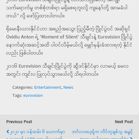
၂၀၁၆ Eurovision သီချင်းပြိုင်ပွဲနဲ့ ပတ်သက်ပြီးတော့ အကျိုး
သက်ရောက်မှု တစ်စုံတစ်ရာ မရှိစေရဘူးလို့ ကျနော်တို့ အာမခံပါ
တယ်” လို့ ဖော်ပြထားပါတယ်။
ရိုမေးနီးယားနိုင်ငံဟာ အရည်အသွေး ပြည့်မီတဲ့ ပြိုင်ပွဲဝင် အဆိုရှင်
Ovidiu Anton ရဲ့ ‘Moment of Silent’ သီချင်းနဲ့ Eurovision ပြိုင်ပွဲ
နောက်ဆုံးအဆင့်အထိ ပါဝင်လိမ့်မယ်လို့ မျှော်မှန်းခံထားရတဲ့ နိုင်ငံ
လည်း ဖြစ်ပါတယ်။
၂၀၁၆ Eurovision သီချင်းပြိုင်ပွဲကို ဆွီဒင်နိုင်ငံမှာ လာမယ့် မေလ
အတွင်း ကျင်းပ ပြုလုပ်သွားမယ်လို့ သိရပါတယ်။
Categories:
Entertainment
,
News
Tags:
eurovision
Previous Post
Next Post
၂၀၂၀ မှာ ဝန်ထမ်း ၆ ယောက်မှာ
ဘင်္ဂလားဒေ့ရှ်က လိင်တူချစ်သူ အခွင့်