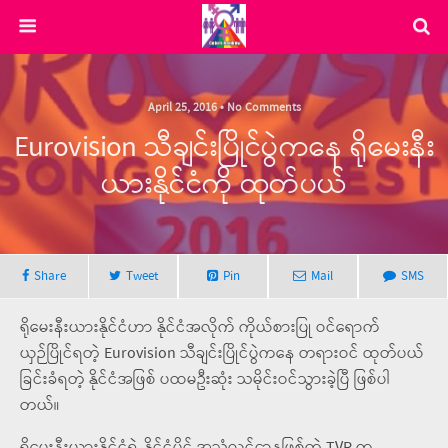
April 25, 2016 • No Comments
Eurovision သီချင်းပြိုင်ပွဲကနေ ရိုမေးနီး
ယားနိုင်ငံကို ထုတ်ပယ်
Share
Tweet
Pin
Mail
SMS
ရိုမေးနီးယားနိုင်ငံဟာ နိုင်ငံအလိုက် ကိုယ်စားပြု ဝင်ရောက်
ယှဉ်ပြိုင်ရတဲ့ Eurovision သီချင်းပြိုင်ပွဲကနေ တရားဝင် ထုတ်ပယ်
ခြင်းခံရတဲ့ နိုင်ငံအဖြစ် ပထမဦးဆုံး သမိုင်းဝင်သွားခဲ့ပြီ ဖြစ်ပါ
တယ်။