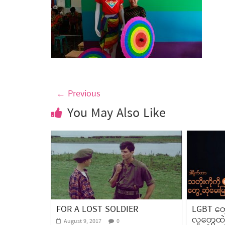
← Previous
You May Also Like
FOR A LOST SOLDIER
LGBT တွ
လူတွေထဲက
August 9, 2017
0