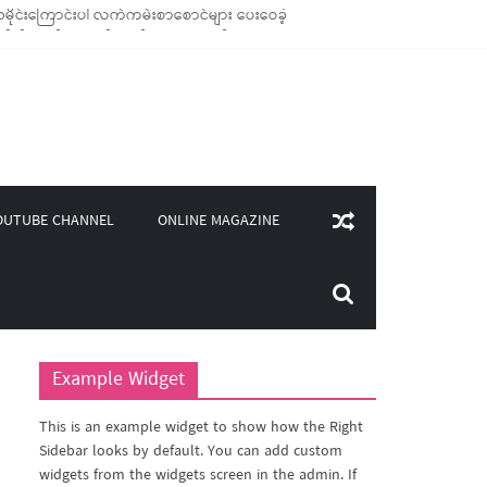
ိုင်းကြောင်းပါ လက်ကမ်းစာစောင်များ ပေးဝေခဲ့
ုချောင်သုံး ကုန်ပစ္စည်းများ ထောက်ပံ့ခဲ့
(၄၀၀)ကျော်ကို မီးဖိုချောင် သုံးပစ္စည်းများ ထောက်ပံ့
လှူဒါန်း
ONLINE MAGAZINE
OUTUBE CHANNEL
Example Widget
This is an example widget to show how the Right
Sidebar looks by default. You can add custom
widgets from the widgets screen in the admin. If