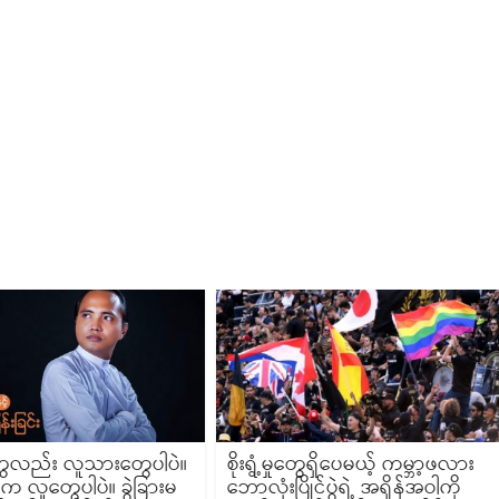
ေလည်း လူသားတွေပါပဲ။
စိုးရွံ့မှုတွေရှိပေမယ့် ကမ္ဘာ့ဖလား
 လူတွေပါပဲ။ ခွဲခြားမ
ဘောလုံးပြိုင်ပွဲရဲ့ အရှိန်အဝါကို