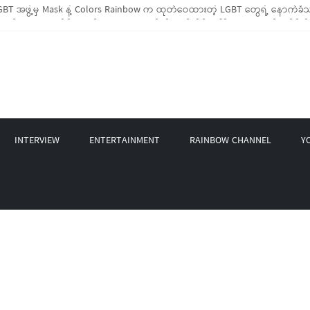
BT အဖွဲ့မှ Mask နဲ့ Colors Rainbow က ထုတ်ဝေထားတဲ့ LGBT တွေရဲ့ နောက်ခံသမ
 LGBTIQ အိမ်ထောင်စု (၁၀၀၀)ကျော်ကို ကျပ်သိန်းပေါင်း(၄၀၀)ကျော်တန်ဖိုးရှိ မီးဖိ
့ LGBT Rights Network တို့ပူးပေါင်း၍ COVID-19 ကာလအတွင်း LGBTIQ+ အိမ်ထောင်စု
 နဲ့ Non-LGBT တစ်ရာကျော်ကို Myeik LGBT Institute မှ ဆန်နဲ့ စားသောက်စရာများ
စက်တင်ဘာလအတွင်း အွန်လိုင်းသင်တန်းနှစ်ခု ဖွင့်လှစ်ပေးနိုင်ခဲ့
INTERVIEW
ENTERTAINMENT
RAINBOW CHANNEL
Y