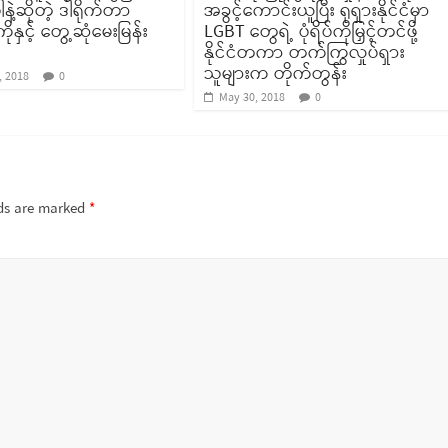
ဲ့ဆိုတဲ့ ဒါရိုက်တာ
အခွင့်ကောင်းယူပြီး ရုရှားနိုင်ငံမှာ
ိုနှင့် တွေ့ဆုံမေးမြန်း
LGBT တွေရဲ့ ပုံရိပ်ကိုမြှင့်တင်ဖို့
နိုင်ငံတကာ တက်ကြွလှုပ်ရှား
သူများက တိုက်တွန်း
, 2018
0
May 30, 2018
0
lds are marked
*