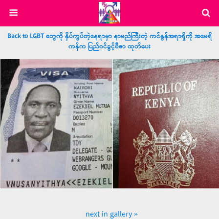
Back to LGBT တွေကို နှိပ်ကွပ်တဲ့နေရာမှာ နာမည်ကြီးတဲ့ ကင်နွန်အရာရှိကို အမေရိ
ကန်က ပြည်ဝင်ခွင့်ဗီဇာ ထုတ်ပေး
next in gallery »