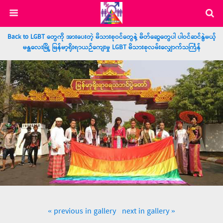
Back to LGBT တွေကို အားပေးတဲ့ မိသားစုဝင်တွေနဲ့ မိတ်ဆွေတွေပါ ပါဝင်ဆင်နွဲမယ့်
မန္တလေးမြို့ မြန်မာ့ရိုးရာယဉ်ကျေးမှု LGBT မိသားစုလမ်းလျှောက်သင်္ကြန်
« previous in gallery
next in gallery »