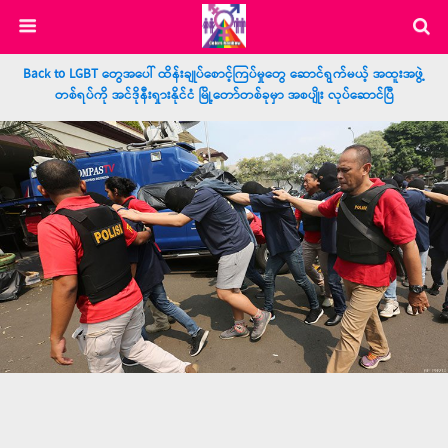
Back to LGBT တွေအပေါ် ထိန်းချုပ်စောင့်ကြပ်မှုတွေ ဆောင်ရွက်မယ့် အထူးအဖွဲ့
တစ်ရပ်ကို အင်ဒိုနီးရှားနိုင်ငံ မြို့တော်တစ်ခုမှာ အစပျိုး လုပ်ဆောင်ပြီ