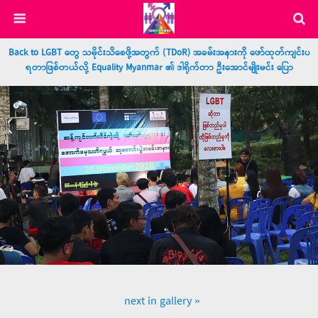
Back to LGBT တွေ သမိုင်းသိစေဖို့အတွက် (TDoR) အခမ်းအနားကို ဖော်ထုတ်ကျင်းပ
ရတာဖြစ်တယ်လို့ Equality Myanmar ၏ ဒါရိုက်တာ ဦးအောင်မျိုးမင်း ပြော
next in gallery »