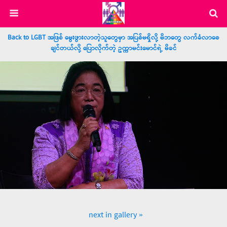
Back to LGBT အဖြစ် မွေးဖွားလာတဲ့သူတွေမှာ အပြစ်မရှိလို့ မိဘတွေ လက်ခံလာစေ
ချင်တယ်လို့ ပြောလိုက်တဲ့ ဥက္ကာမင်းမောင်ရဲ့ မိခင်
next in gallery »