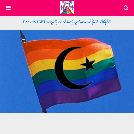
Back to LGBT တွေကို လက်ခံတဲ့ မွတ်ဆလင်နိုင်ငံ ငါးနိုင်ငံ