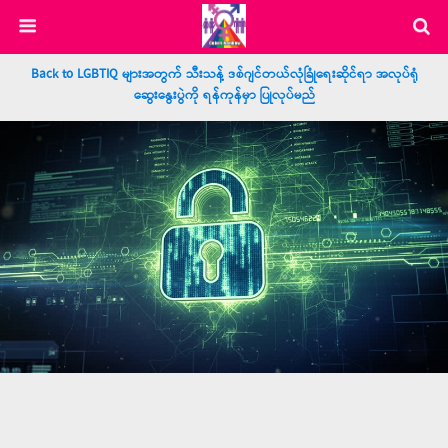
Back to LGBTIQ များအတွက် သီးသန့် ဒစ်ဂျင်တယ်လုံခြုံရေးဆိုင်ရာ အလုပ်ရုံ
ဆွေးနွေးပွဲကို ရန်ကုန်မှာ ပြုလုပ်မည်