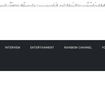
း LGBTIQ အိမ်ထောင်စု (၁၀၀၀)ကျော်ကို ကျပ်သိန်းပေါင်း(၄၀၀)ကျော်တန်ဖိုးရှိ မီးဖ
့ LGBT Rights Network တို့ပူးပေါင်း၍ COVID-19 ကာလအတွင်း LGBTIQ+ အိမ်ထောင်စ
 နဲ့ Non-LGBT တစ်ရာကျော်ကို Myeik LGBT Institute မှ ဆန်နဲ့ စားသောက်စရာမျာ
 စက်တင်ဘာလအတွင်း အွန်လိုင်းသင်တန်းနှစ်ခု ဖွင့်လှစ်ပေးနိုင်ခဲ့
BT အဖွဲ့မှ Mask နဲ့ Colors Rainbow က ထုတ်ဝေထားတဲ့ LGBT တွေရဲ့ နောက်ခံသ
INTERVIEW
ENTERTAINMENT
RAINBOW CHANNEL
Y