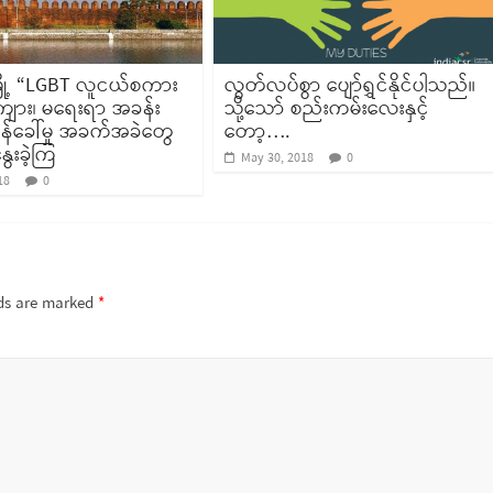
ြို့ “LGBT လူငယ်စကား
လွတ်လပ်စွာ ပျော်ရွှင်နိုင်ပါသည်။
ာ ကျား၊ မရေးရာ အခန်း
သို့သော် စည်းကမ်းလေးနှင့်
စိန်ခေါ်မှု အခက်အခဲတွေ
တော့….
ွေးခဲ့ကြ
May 30, 2018
0
18
0
lds are marked
*