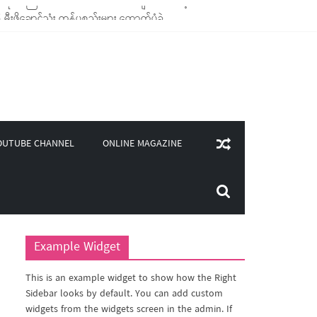
ိုချောင်သုံး ကုန်ပစ္စည်းများ ထောက်ပံ့ခဲ့
ု(၄၀၀)ကျော်ကို မီးဖိုချောင် သုံးပစ္စည်းများ ထောက်ပံ့
းလှူဒါန်း
မိုင်းကြောင်းပါ လက်ကမ်းစာစောင်များ ပေးဝေခဲ့
ONLINE MAGAZINE
OUTUBE CHANNEL
Example Widget
This is an example widget to show how the Right
Sidebar looks by default. You can add custom
widgets from the widgets screen in the admin. If