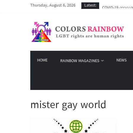
Thursday, August 6, 2026
Latest:
COVID-19 ကာလအတွင်
Colors Rainbow နဲ
မြိုတ်မြို့က LGBT
Colors Rainbow မှ
Rainbow Katha LG
HOME
NEWS
RAINBOW MAGAZINES
mister gay world