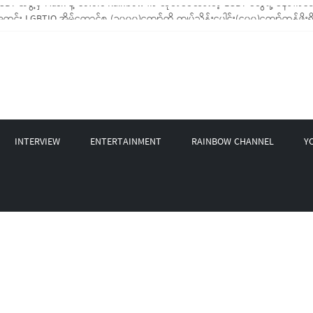
း LGBTIQ အိမ်ထောင်စု (၁၀၀၀)ကျော်ကို ကျပ်သိန်းပေါင်း(၄၀၀)ကျော်တန်ဖိုးရှိ မီးဖ
့ LGBT Rights Network တို့ပူးပေါင်း၍ COVID-19 ကာလအတွင်း LGBTIQ+ အိမ်ထောင်စ
 နဲ့ Non-LGBT တစ်ရာကျော်ကို Myeik LGBT Institute မှ ဆန်နဲ့ စားသောက်စရာမျာ
 စက်တင်ဘာလအတွင်း အွန်လိုင်းသင်တန်းနှစ်ခု ဖွင့်လှစ်ပေးနိုင်ခဲ့
BT အဖွဲ့မှ Mask နဲ့ Colors Rainbow က ထုတ်ဝေထားတဲ့ LGBT တွေရဲ့ နောက်ခံသ
INTERVIEW
ENTERTAINMENT
RAINBOW CHANNEL
Y