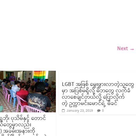
Next →
LGBT အဖြစ် မွေးဖွားလာတဲ့သူတွေ
မှာ အပြစ်မရှိလို့ မိဘတွေ လက်ခံ
လာစေချင်တယ်လို့ ပြောလိုက်
တဲ့ ဥက္ကာမင်းမောင်ရဲ့ မိခင်
January 23, 2019
0
ွှေဘို၊ ပုသိမ်နှင့် တောင်
့နယ်တွေမှာလည်း
) အခမ်းအနားကို