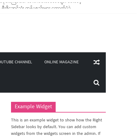
ိုချောင်သုံး ကုန်ပစ္စည်းများ ထောက်ပံ့ခဲ့
ု(၄၀၀)ကျော်ကို မီးဖိုချောင် သုံးပစ္စည်းများ ထောက်ပံ့
းလှူဒါန်း
မိုင်းကြောင်းပါ လက်ကမ်းစာစောင်များ ပေးဝေခဲ့
ONLINE MAGAZINE
OUTUBE CHANNEL
Example Widget
This is an example widget to show how the Right
Sidebar looks by default. You can add custom
widgets from the widgets screen in the admin. If