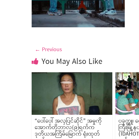
← Previous
You May Also Like
“ပေါ်ပေါ် အလှပြင်ဆိုင်” အမှုကို
ပခုက္ကူ၊ ရ
အောက်တိုဘာလ(၉)ရက်က
ကြီးမြို
ဒုတိယအကြိမ်မြောက် ရုံးထုတ်
(IDAHOT