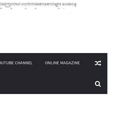
်းကြောင်းပါ လက်ကမ်းစာစောင်များ ပေးဝေခဲ့
ောင်သုံး ကုန်ပစ္စည်းများ ထောက်ပံ့ခဲ့
၀၀)ကျော်ကို မီးဖိုချောင် သုံးပစ္စည်းများ ထောက်ပံ့
ူဒါန်း
ONLINE MAGAZINE
OUTUBE CHANNEL