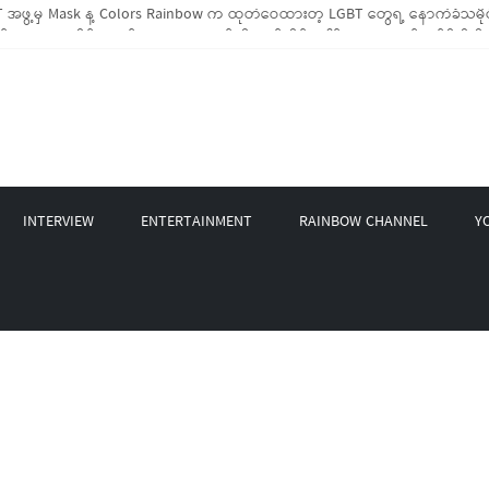
အဖွဲ့မှ Mask နဲ့ Colors Rainbow က ထုတ်ဝေထားတဲ့ LGBT တွေရဲ့ နောက်ခံသမိုင
BTIQ အိမ်ထောင်စု (၁၀၀၀)ကျော်ကို ကျပ်သိန်းပေါင်း(၄၀၀)ကျော်တန်ဖိုးရှိ မီးဖိုချ
GBT Rights Network တို့ပူးပေါင်း၍ COVID-19 ကာလအတွင်း LGBTIQ+ အိမ်ထောင်စု(၄
့ Non-LGBT တစ်ရာကျော်ကို Myeik LGBT Institute မှ ဆန်နဲ့ စားသောက်စရာများလှ
တင်ဘာလအတွင်း အွန်လိုင်းသင်တန်းနှစ်ခု ဖွင့်လှစ်ပေးနိုင်ခဲ့
INTERVIEW
ENTERTAINMENT
RAINBOW CHANNEL
Y