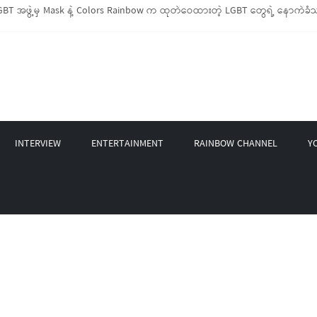
BT အဖွဲ့မှ Mask နဲ့ Colors Rainbow က ထုတ်ဝေထားတဲ့ LGBT တွေရဲ့ နောက်ခံသမ
 LGBTIQ အိမ်ထောင်စု (၁၀၀၀)ကျော်ကို ကျပ်သိန်းပေါင်း(၄၀၀)ကျော်တန်ဖိုးရှိ မီးဖိ
့ LGBT Rights Network တို့ပူးပေါင်း၍ COVID-19 ကာလအတွင်း LGBTIQ+ အိမ်ထောင်စု
 နဲ့ Non-LGBT တစ်ရာကျော်ကို Myeik LGBT Institute မှ ဆန်နဲ့ စားသောက်စရာများ
စက်တင်ဘာလအတွင်း အွန်လိုင်းသင်တန်းနှစ်ခု ဖွင့်လှစ်ပေးနိုင်ခဲ့
INTERVIEW
ENTERTAINMENT
RAINBOW CHANNEL
Y