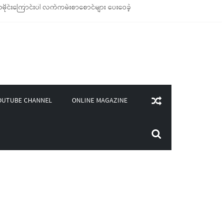
ိုင်းကြောင်းပါ လက်ကမ်းစာစောင်များ ပေးဝေခဲ့
ုချောင်သုံး ကုန်ပစ္စည်းများ ထောက်ပံ့ခဲ့
(၄၀၀)ကျော်ကို မီးဖိုချောင် သုံးပစ္စည်းများ ထောက်ပံ့
လှူဒါန်း
ONLINE MAGAZINE
OUTUBE CHANNEL