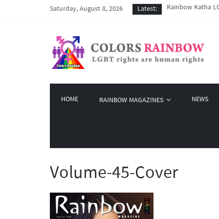
Rainbow Katha LG
Saturday, August 8, 2026
Latest:
COVID-19 ကာလအတွင်း
Colors Rainbow နဲ
မြိုတ်မြို့က LGBT
Colors Rainbow မှ 
HOME
NEWS
RAINBOW MAGAZINES
Volume-45-Cover