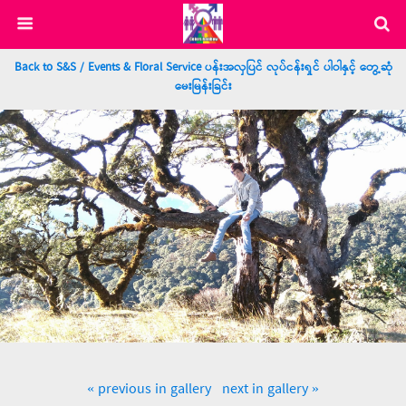
Back to S&S / Events & Floral Service ပန်းအလှပြင် လုပ်ငန်းရှင် ပါဝါနှင့် တွေ့ဆုံ
မေးမြန်းခြင်း
« previous in gallery
next in gallery »