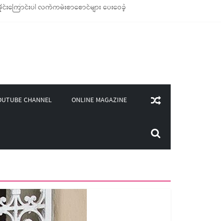
ုင်းကြောင်းပါ လက်ကမ်းစာစောင်များ ပေးဝေခဲ့
ချောင်သုံး ကုန်ပစ္စည်းများ ထောက်ပံ့ခဲ့
၄၀၀)ကျော်ကို မီးဖိုချောင် သုံးပစ္စည်းများ ထောက်ပံ့
ှူဒါန်း
ONLINE MAGAZINE
OUTUBE CHANNEL