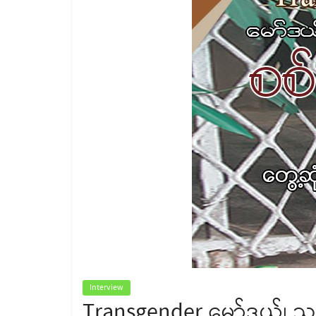
Interview
Transgender မော်ဒယ်၊ သရုပ်