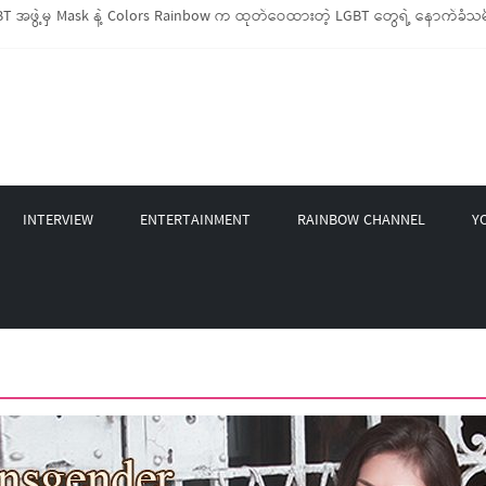
 အဖွဲ့မှ Mask နဲ့ Colors Rainbow က ထုတ်ဝေထားတဲ့ LGBT တွေရဲ့ နောက်ခံသမိ
LGBTIQ အိမ်ထောင်စု (၁၀၀၀)ကျော်ကို ကျပ်သိန်းပေါင်း(၄၀၀)ကျော်တန်ဖိုးရှိ မီးဖို
LGBT Rights Network တို့ပူးပေါင်း၍ COVID-19 ကာလအတွင်း LGBTIQ+ အိမ်ထောင်စု(
ဲ့ Non-LGBT တစ်ရာကျော်ကို Myeik LGBT Institute မှ ဆန်နဲ့ စားသောက်စရာများလ
က်တင်ဘာလအတွင်း အွန်လိုင်းသင်တန်းနှစ်ခု ဖွင့်လှစ်ပေးနိုင်ခဲ့
INTERVIEW
ENTERTAINMENT
RAINBOW CHANNEL
Y