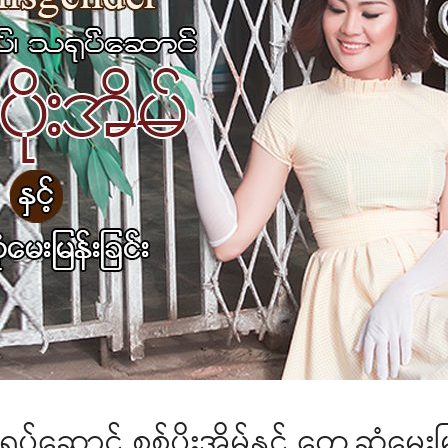
ဆောင် စစ်ပိုးအိမ်နှင့် တွေ့ဆုံမေးမြ