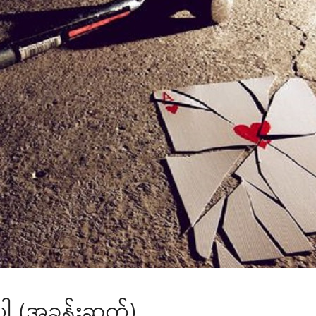
းပါ (အခန်းဆက်)