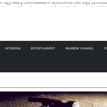
 အဖွဲ့မှ Mask နဲ့ Colors Rainbow က ထုတ်ဝေထားတဲ့ LGBT တွေရဲ့ နောက်ခံသမိ
LGBTIQ အိမ်ထောင်စု (၁၀၀၀)ကျော်ကို ကျပ်သိန်းပေါင်း(၄၀၀)ကျော်တန်ဖိုးရှိ မီးဖို
LGBT Rights Network တို့ပူးပေါင်း၍ COVID-19 ကာလအတွင်း LGBTIQ+ အိမ်ထောင်စု(
ဲ့ Non-LGBT တစ်ရာကျော်ကို Myeik LGBT Institute မှ ဆန်နဲ့ စားသောက်စရာများလ
က်တင်ဘာလအတွင်း အွန်လိုင်းသင်တန်းနှစ်ခု ဖွင့်လှစ်ပေးနိုင်ခဲ့
INTERVIEW
ENTERTAINMENT
RAINBOW CHANNEL
Y