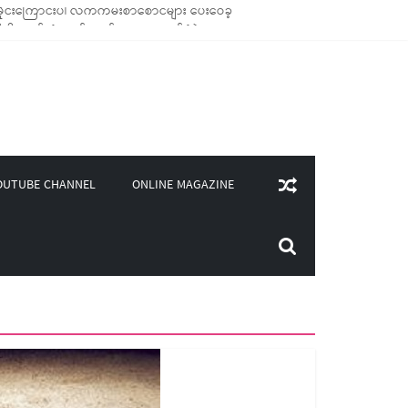
ုင်းကြောင်းပါ လက်ကမ်းစာစောင်များ ပေးဝေခဲ့
ချောင်သုံး ကုန်ပစ္စည်းများ ထောက်ပံ့ခဲ့
၄၀၀)ကျော်ကို မီးဖိုချောင် သုံးပစ္စည်းများ ထောက်ပံ့
ှူဒါန်း
ONLINE MAGAZINE
OUTUBE CHANNEL