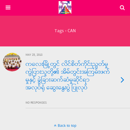
Tags › CAN
MAY 25, 2018
ကလေးမြို့တွင် လိင်စိတ်ကိုင်းညွတ်မှု
ကွဲပြားသူတို့၏ အိမ်တွင်းအကြမ်းဖက်
မှုနှင့် ခွဲခြားဆက်ဆံမှုဆိုင်ရာ
အလုပ်ရုံ ဆွေးနွေးပွဲ ပြုလုပ်
NO RESPONSES
Back to top