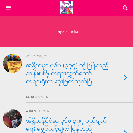
Tags › India
JANUARY 31, 2018
အိန္ဒိယမှာ ပုဒ်မ (၃၇၇) ကို ပြန်လည်
ဆန်းစစ်ဖို့ တရားလွှတ်တော်
တရားရုံးက ဆုံးဖြတ်လိုက်ပြီ
NO RESPONSES
AUGUST 31, 2017
အိန္ဒိယနိုင်ငံမှာ ပုဒ်မ ၃၇၇ ပယ်ဖျက်
ရေး မျှော်လင့်ချက် ပြန်လည်