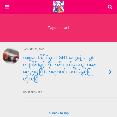
Tags › Israel
JANUARY 31, 2018
အစ္စရေးနိုင်ငံမှာ LGBT တွေရဲ့ သွေး
လှူဒါန်းခွင့်ကို ကန့်သတ်မှုတွေကနေ
လျော့ချပြီး တရားဝင်လက်ခံခွင့်ပြု
လိုက်ပြီ
NO RESPONSES
Back to top