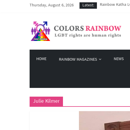
Rainbow Katha LG
Thursday, August 6, 2026
Latest:
COVID-19 ကာလအတွင်
Colors Rainbow နဲ
မြိုတ်မြို့က LGBT
Colors Rainbow မှ
HOME
NEWS
RAINBOW MAGAZINES
Julie Kilmer