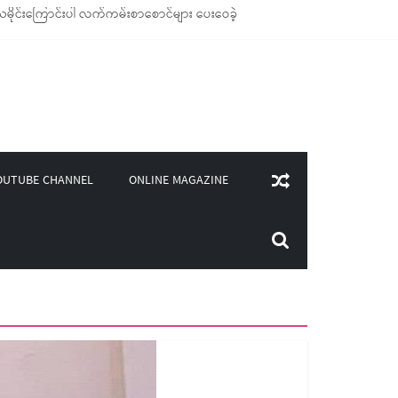
မိုင်းကြောင်းပါ လက်ကမ်းစာစောင်များ ပေးဝေခဲ့
ိုချောင်သုံး ကုန်ပစ္စည်းများ ထောက်ပံ့ခဲ့
ု(၄၀၀)ကျော်ကို မီးဖိုချောင် သုံးပစ္စည်းများ ထောက်ပံ့
းလှူဒါန်း
ONLINE MAGAZINE
OUTUBE CHANNEL