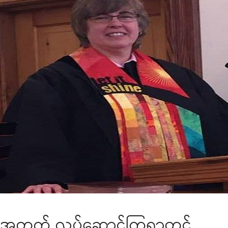
ရေးအတွက် လုပ်ဆောင်ကြရာတွင်