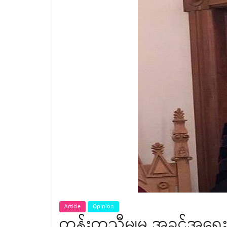
Article
Opinion
တန်းတူညီမျှမှု အခွင့်အ