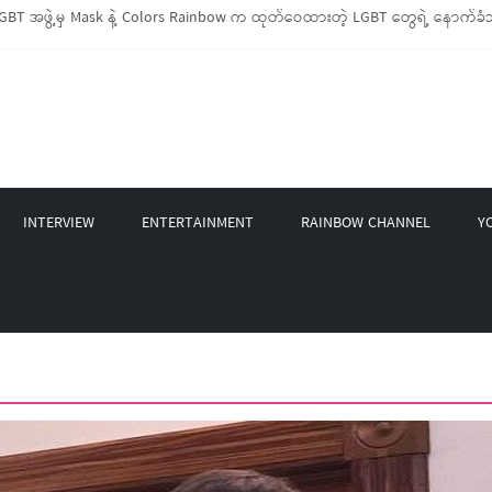
BT အဖွဲ့မှ Mask နဲ့ Colors Rainbow က ထုတ်ဝေထားတဲ့ LGBT တွေရဲ့ နောက်ခံသ
း LGBTIQ အိမ်ထောင်စု (၁၀၀၀)ကျော်ကို ကျပ်သိန်းပေါင်း(၄၀၀)ကျော်တန်ဖိုးရှိ မီးဖ
့ LGBT Rights Network တို့ပူးပေါင်း၍ COVID-19 ကာလအတွင်း LGBTIQ+ အိမ်ထောင်စ
 နဲ့ Non-LGBT တစ်ရာကျော်ကို Myeik LGBT Institute မှ ဆန်နဲ့ စားသောက်စရာမျာ
 စက်တင်ဘာလအတွင်း အွန်လိုင်းသင်တန်းနှစ်ခု ဖွင့်လှစ်ပေးနိုင်ခဲ့
INTERVIEW
ENTERTAINMENT
RAINBOW CHANNEL
Y